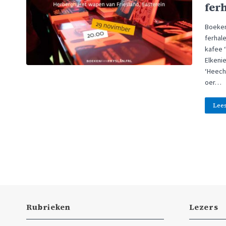
fer
Boeken 
ferhal
kafee 
Elkenie
‘Heechw
oer…
Lee
Rubrieken
Lezers