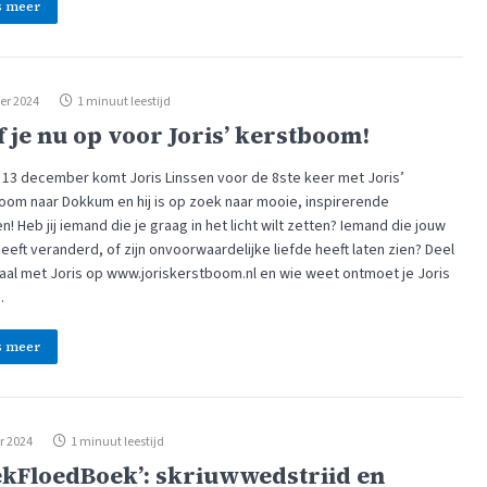
s meer
er 2024
1 minuut leestijd
f je nu op voor Joris’ kerstboom!
g 13 december komt Joris Linssen voor de 8ste keer met Joris’
oom naar Dokkum en hij is op zoek naar mooie, inspirerende
n! Heb jij iemand die je graag in het licht wilt zetten? Iemand die jouw
eeft veranderd, of zijn onvoorwaardelijke liefde heeft laten zien? Deel
haal met Joris op www.joriskerstboom.nl en wie weet ontmoet je Joris
…
s meer
r 2024
1 minuut leestijd
ekFloedBoek’: skriuwwedstriid en