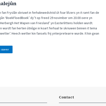
halejûn
fan Fryslân skriuwt in ferhalewedstriid út foar lêzers yn it ramt fan de
ejûn ‘BoekFloedBoek’ dy’t op freed 29 novimber om 20.00 oere yn
‘Herbergh Het Wapen van Friesland’ yn Easterlittens holden wurdt.
n wurdt fan herten útnûge in koart ferhaal te skriuwen binnen it tema
etter’. Heech wetter kin fansels frij ynterpretearre wurde. It kin gean
s meer
Contact