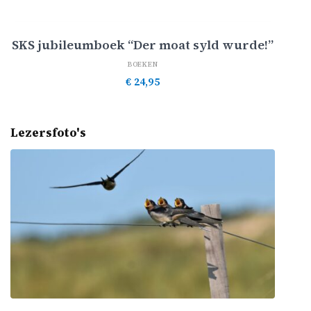
Toevoegen aan winkelwagen
SKS jubileumboek “Der moat syld wurde!”
BOEKEN
€
24,95
Lezersfoto's