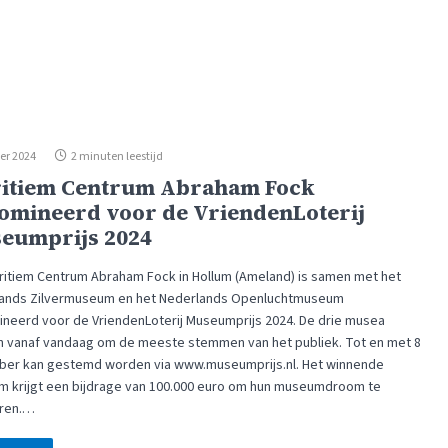
er 2024
2 minuten leestijd
itiem Centrum Abraham Fock
omineerd voor de VriendenLoterij
eumprijs 2024
ritiem Centrum Abraham Fock in Hollum (Ameland) is samen met het
ands Zilvermuseum en het Nederlands Openluchtmuseum
neerd voor de VriendenLoterij Museumprijs 2024. De drie musea
en vanaf vandaag om de meeste stemmen van het publiek. Tot en met 8
er kan gestemd worden via www.museumprijs.nl. Het winnende
 krijgt een bijdrage van 100.000 euro om hun museumdroom te
eren.…