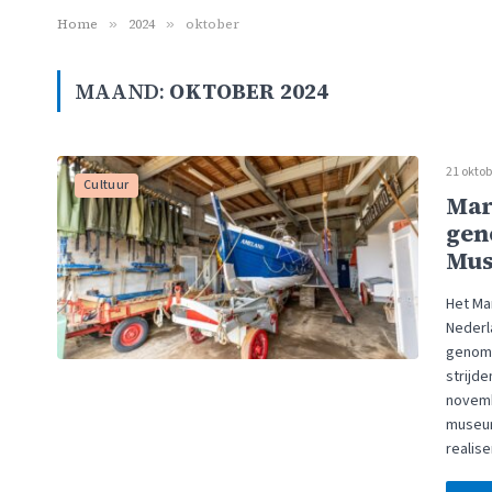
Home
»
2024
»
oktober
MAAND:
OKTOBER 2024
21 oktob
Cultuur
Mar
gen
Mus
Het Ma
Nederl
genomi
strijd
novemb
museum
realis