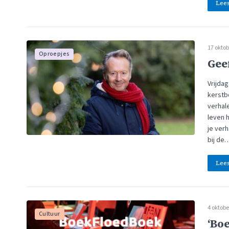
Lee
17 oktob
Oproepjes
Gee
Vrijda
kerstb
verhale
leven h
je ver
bij de
Lee
4 oktobe
Cultuur
‘Bo