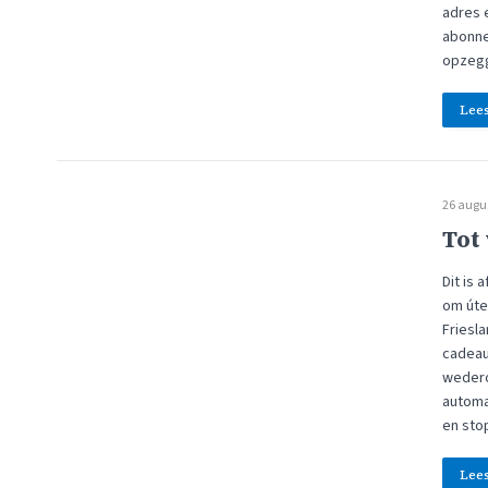
adres 
abonne
opzegg
Lee
26 augu
Tot
Dit is
om úte
Friesl
cadeaua
wedero
automa
en sto
Lee