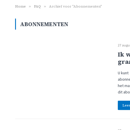
Home
»
FAQ
»
Archief voor "Abonnementen"
ABONNEMENTEN
27 augu
Ik 
gra
U kunt 
abonne
het ma
dit ab
Lee