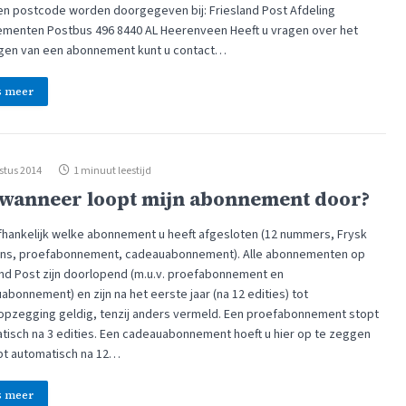
en postcode worden doorgegeven bij: Friesland Post Afdeling
menten Postbus 496 8440 AL Heerenveen Heeft u vragen over het
en van een abonnement kunt u contact…
s meer
stus 2014
1 minuut leestijd
 wanneer loopt mijn abonnement door?
 afhankelijk welke abonnement u heeft afgesloten (12 nummers, Frysk
ns, proefabonnement, cadeauabonnement). Alle abonnementen op
and Post zijn doorlopend (m.u.v. proefabonnement en
bonnement) en zijn na het eerste jaar (na 12 edities) tot
pzegging geldig, tenzij anders vermeld. Een proefabonnement stopt
tisch na 3 edities. Een cadeauabonnement hoeft u hier op te zeggen
pt automatisch na 12…
s meer