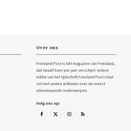
Over ons
Friesland Post is hét magazine van Friesland,
dat twaalf keer per jaar verschijnt. Iedere
editie van het tijdschrift Friesland Post staat
vol met unieke artikelen over de meest
uiteenlopende onderwerpen.
Volg ons op:
Facebook
X
Instagram
RSS
(Twitter)