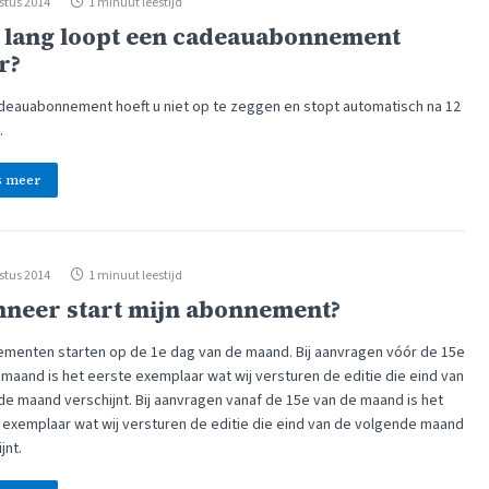
stus 2014
1 minuut leestijd
 lang loopt een cadeauabonnement
r?
deauabonnement hoeft u niet op te zeggen en stopt automatisch na 12
.
s meer
stus 2014
1 minuut leestijd
neer start mijn abonnement?
menten starten op de 1e dag van de maand. Bij aanvragen vóór de 15e
 maand is het eerste exemplaar wat wij versturen de editie die eind van
de maand verschijnt. Bij aanvragen vanaf de 15e van de maand is het
 exemplaar wat wij versturen de editie die eind van de volgende maand
jnt.