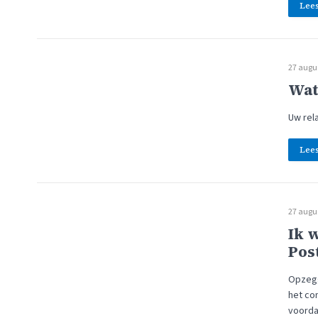
Lee
27 augu
Wat
Uw rel
Lee
27 augu
Ik 
Pos
Opzeggi
het co
voorda