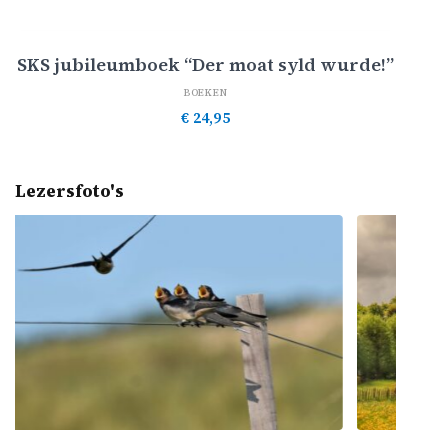
Toevoegen aan winkelwagen
SKS jubileumboek “Der moat syld wurde!”
BOEKEN
€
24,95
Lezersfoto's