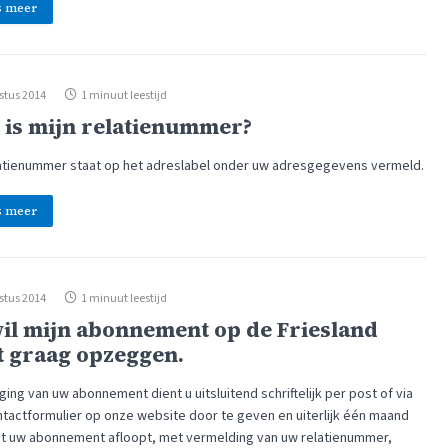
s meer
stus 2014
1 minuut leestijd
 is mijn relatienummer?
atienummer staat op het adreslabel onder uw adresgegevens vermeld.
s meer
stus 2014
1 minuut leestijd
wil mijn abonnement op de Friesland
t graag opzeggen.
ng van uw abonnement dient u uitsluitend schriftelijk per post of via
ntactformulier op onze website door te geven en uiterlijk één maand
t uw abonnement afloopt, met vermelding van uw relatienummer,