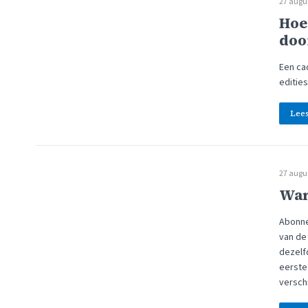
27 augu
Hoe
doo
Een ca
edities
Lee
27 augu
Wan
Abonne
van de
dezelf
eerste
verschi