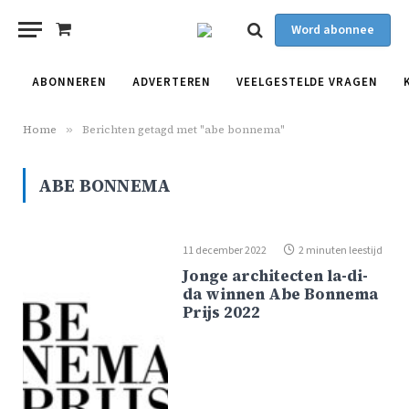
Word abonnee
Shopping
Cart
ABONNEREN
ADVERTEREN
VEELGESTELDE VRAGEN
Home
»
Berichten getagd met "abe bonnema"
ABE BONNEMA
11 december 2022
2 minuten leestijd
Jonge architecten la-di-
da winnen Abe Bonnema
Prijs 2022