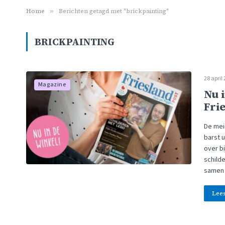
Home
»
Berichten getagd met "brickpainting"
BRICKPAINTING
28 april
Magazine
Nu 
Fri
De mei-
barst u
over b
schild
samen 
Lee