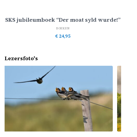
Toevoegen aan winkelwagen
SKS jubileumboek “Der moat syld wurde!”
BOEKEN
€
24,95
Lezersfoto's