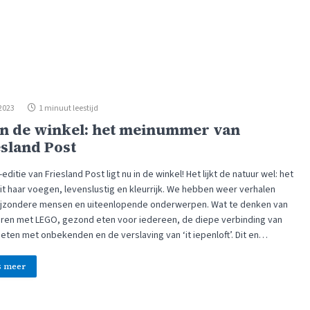
 2023
1 minuut leestijd
in de winkel: het meinummer van
esland Post
editie van Friesland Post ligt nu in de winkel! Het lijkt de natuur wel: het
it haar voegen, levenslustig en kleurrijk. We hebben weer verhalen
ijzondere mensen en uiteenlopende onderwerpen. Wat te denken van
eren met LEGO, gezond eten voor iedereen, de diepe verbinding van
eten met onbekenden en de verslaving van ‘it iepenloft’. Dit en…
s meer