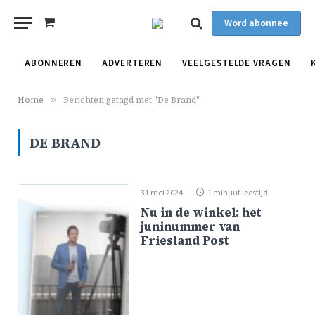
Word abonnee
Shopping
Cart
ABONNEREN
ADVERTEREN
VEELGESTELDE VRAGEN
Home
»
Berichten getagd met "De Brand"
DE BRAND
31 mei 2024
1 minuut leestijd
Nu in de winkel: het
juninummer van
Friesland Post