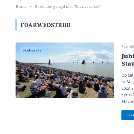
Home
»
Berichten getagd met "Foarwedstriid"
FOARWEDSTRIID
7 juli 20
Skûtsjesilen
Jub
Sta
Op zat
bij St
2023. E
het skû
Stavor
Lee