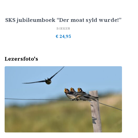
Toevoegen aan winkelwagen
SKS jubileumboek “Der moat syld wurde!”
BOEKEN
€
24,95
Lezersfoto's