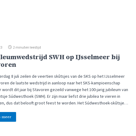
23
2 minuten leestijd
ileumwedstrijd SWH op IJsselmeer bij
voren
erdag 8 juli zeilen de veertien skûtsjes van de SKS op het IJsselmeer
avoren de laatste wedstrijd in aanloop naar het SKS-kampioenschap
r wordt dit jaar bij Stavoren gezeild vanwege het 100-jarig jubileum van
tsje Súdwesthoek (SWH). Er zijn maar liefst drie jubilea te vieren in
en, dus dat belooft groot feest te worden. Het Súdwesthoek-skûtsje…
s meer