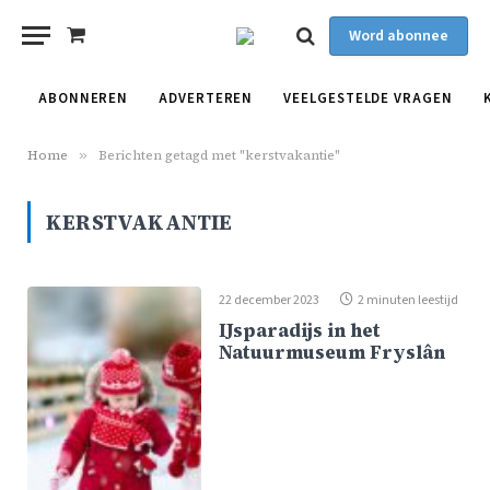
Word abonnee
Shopping
Cart
ABONNEREN
ADVERTEREN
VEELGESTELDE VRAGEN
Home
»
Berichten getagd met "kerstvakantie"
KERSTVAKANTIE
22 december 2023
2 minuten leestijd
IJsparadijs in het
Natuurmuseum Fryslân