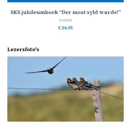
SKS jubileumboek “Der moat syld wurde!”
BOEKEN
€
24,95
Lezersfoto's