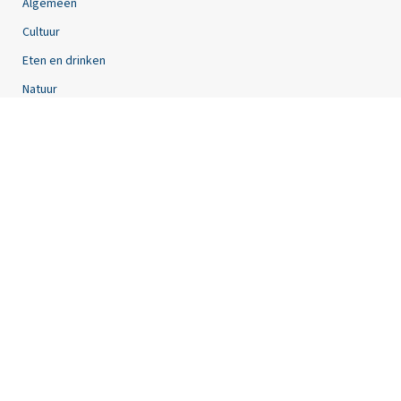
Algemeen
Cultuur
Eten en drinken
Natuur
Lezers
Tip de redactie
Lezerfoto’s insturen
Oplossingen puzzels insturen
Oplossingen puzzels controleren
Contact