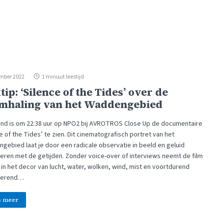
mber 2022
1 minuut leestijd
tip: ‘Silence of the Tides’ over de
mhaling van het Waddengebied
nd is om 22:38 uur op NPO2 bij AVROTROS Close Up de documentaire
e of the Tides’ te zien. Dit cinematografisch portret van het
gebied laat je door een radicale observatie in beeld en geluid
ren met de getijden. Zonder voice-over of interviews neemt de film
in het decor van lucht, water, wolken, wind, mist en voortdurend
derend…
s meer