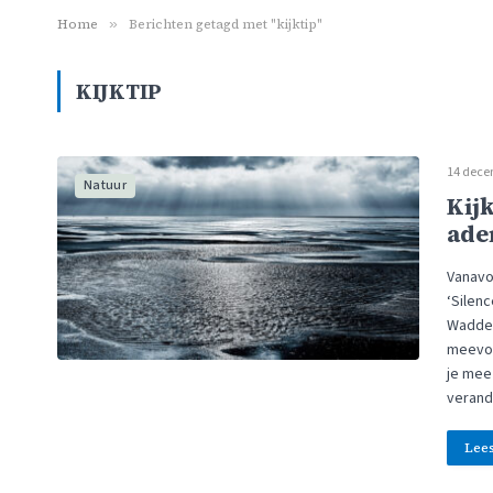
Home
»
Berichten getagd met "kijktip"
KIJKTIP
14 dece
Natuur
Kijk
ade
Vanavo
‘Silenc
Wadden
meevoe
je mee 
veran
Lee