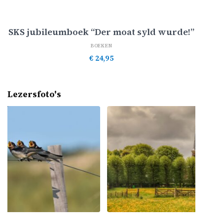
Toevoegen aan winkelwagen
SKS jubileumboek “Der moat syld wurde!”
BOEKEN
€
24,95
Lezersfoto's