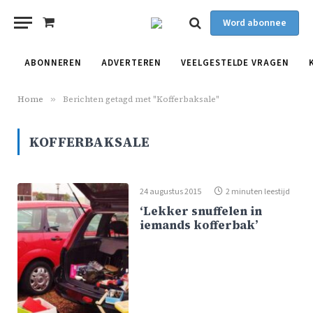
Word abonnee
Shopping
Cart
ABONNEREN
ADVERTEREN
VEELGESTELDE VRAGEN
Home
»
Berichten getagd met "Kofferbaksale"
KOFFERBAKSALE
24 augustus 2015
2 minuten leestijd
‘Lekker snuffelen in
iemands kofferbak’