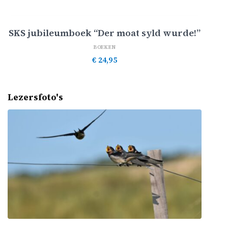
Toevoegen aan winkelwagen
SKS jubileumboek “Der moat syld wurde!”
BOEKEN
€
24,95
Lezersfoto's