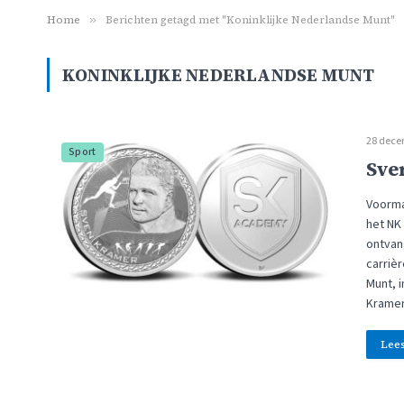
Home
»
Berichten getagd met "Koninklijke Nederlandse Munt"
KONINKLIJKE NEDERLANDSE MUNT
28 dece
Sport
Sve
Voorma
het NK 
ontvan
carriè
Munt, 
Kramer
Lee