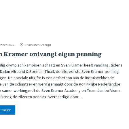
mber 2022
2 minuten leestijd
n Kramer ontvangt eigen penning
lig olympisch kampioen schaatsen Sven Kramer heeft vandaag, tijdens
Daikin Allround & Sprint in Thialf, de allereerste Sven Kramer-penning
gen. De speciale uitgifte is een eerbetoon aan de indrukwekkende
re van de schaatser en werd gemaakt door de Koninklijke Nederlandse
in samenwerking met de Sven Kramer Academy en Team Jumbo-Visma.
 kreeg de zilveren penning overhandigd door…
s meer