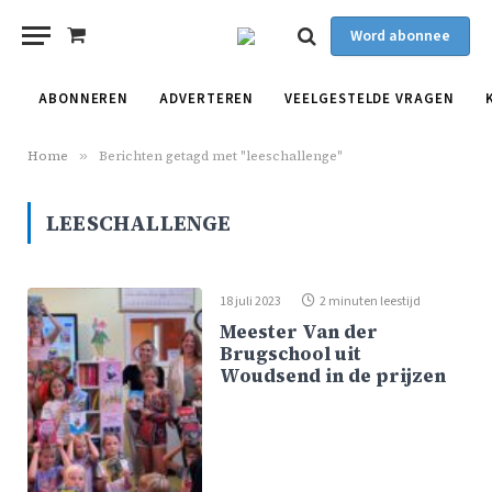
Word abonnee
Shopping
Cart
ABONNEREN
ADVERTEREN
VEELGESTELDE VRAGEN
Home
»
Berichten getagd met "leeschallenge"
LEESCHALLENGE
18 juli 2023
2 minuten leestijd
Meester Van der
Brugschool uit
Woudsend in de prijzen