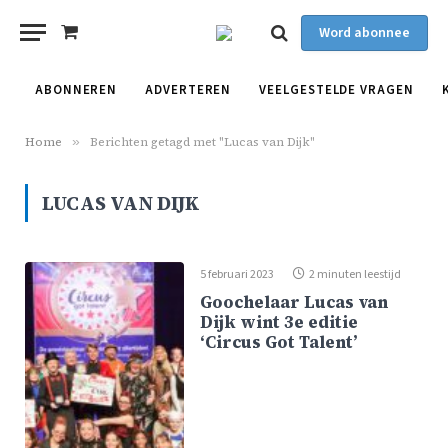
Word abonnee
Shopping
Cart
ABONNEREN
ADVERTEREN
VEELGESTELDE VRAGEN
Home
»
Berichten getagd met "Lucas van Dijk"
LUCAS VAN DIJK
5 februari 2023
2 minuten leestijd
Goochelaar Lucas van
Dijk wint 3e editie
‘Circus Got Talent’