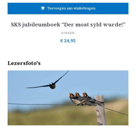
Toevoegen aan winkelwagen
SKS jubileumboek “Der moat syld wurde!”
BOEKEN
€
24,95
Lezersfoto's