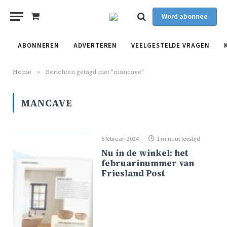
Word abonnee
Shopping
Cart
ABONNEREN
ADVERTEREN
VEELGESTELDE VRAGEN
Home
»
Berichten getagd met "mancave"
MANCAVE
6 februari 2024
1 minuut leestijd
Nu in de winkel: het
februarinummer van
Friesland Post