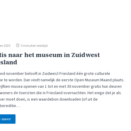
er 2023
5 minuten leestijd
tis naar het museum in Zuidwest
esland
nd november belooft in Zuidwest Friesland één grote culturele
tie te worden. Dan vindt namelijk de eerste Open Museum Maand plaats.
 vijftien musea openen van 1 tot en met 30 november gratis hun deuren
woners én toeristen die in Friesland overnachten. Het enige dat je als
er moet doen, is een waardebon downloaden (of uit de
bereditie…
s meer