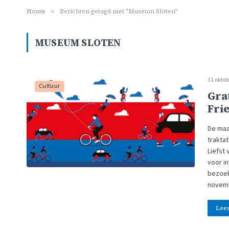
Home
»
Berichten getagd met "Museum Sloten"
MUSEUM SLOTEN
31 oktob
Cultuur
Gra
Fri
De maa
trakta
Liefst
voor in
bezoek
novem
Lee