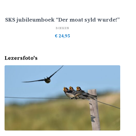
Toevoegen aan winkelwagen
SKS jubileumboek “Der moat syld wurde!”
BOEKEN
€
24,95
Lezersfoto's