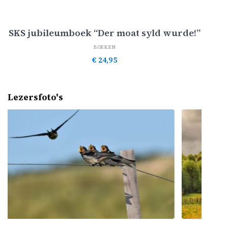
Toevoegen aan winkelwagen
SKS jubileumboek “Der moat syld wurde!”
BOEKEN
€
24,95
Lezersfoto's