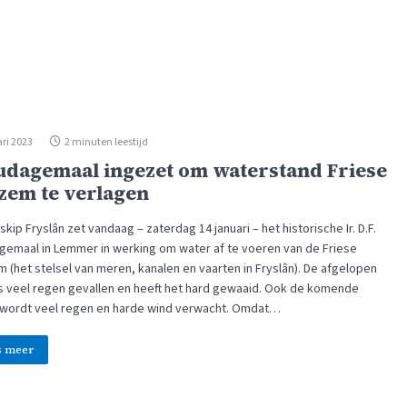
ri 2023
2 minuten leestijd
dagemaal ingezet om waterstand Friese
zem te verlagen
kip Fryslân zet vandaag – zaterdag 14 januari – het historische Ir. D.F.
emaal in Lemmer in werking om water af te voeren van de Friese
 (het stelsel van meren, kanalen en vaarten in Fryslân). De afgelopen
s veel regen gevallen en heeft het hard gewaaid. Ook de komende
wordt veel regen en harde wind verwacht. Omdat…
s meer