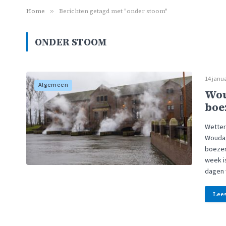
Home
»
Berichten getagd met "onder stoom"
ONDER STOOM
14 janua
Algemeen
Wou
boe
Wetters
Woudag
boezem
week i
dagen 
Lee