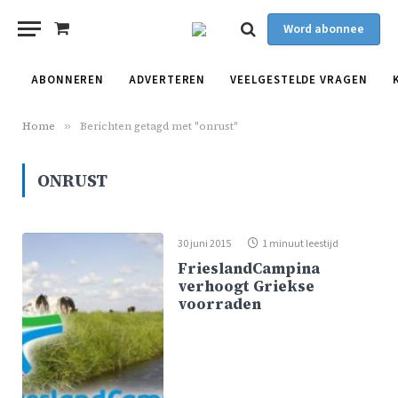
Word abonnee
Shopping
Cart
ABONNEREN
ADVERTEREN
VEELGESTELDE VRAGEN
Home
»
Berichten getagd met "onrust"
ONRUST
30 juni 2015
1 minuut leestijd
FrieslandCampina
verhoogt Griekse
voorraden