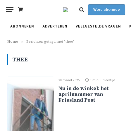
Word abonnee
Shopping
Cart
ABONNEREN
ADVERTEREN
VEELGESTELDE VRAGEN
Home
»
Berichten getagd met "thee"
THEE
28 maart 2025
1 minuut leestijd
Nu in de winkel: het
aprilnummer van
Friesland Post