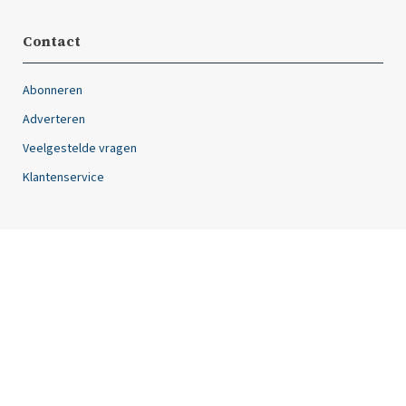
Contact
Abonneren
Adverteren
Veelgestelde vragen
Klantenservice
Over ons
Friesland Post is hét magazine van Friesland, dat twaalf keer per
jaar verschijnt. Iedere editie van het tijdschrift Friesland Post staat
vol met unieke artikelen over de meest uiteenlopende
onderwerpen.
Volg ons op: