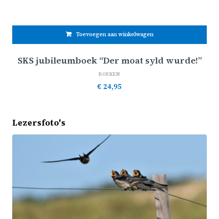
Toevoegen aan winkelwagen
SKS jubileumboek “Der moat syld wurde!”
BOEKEN
€
24,95
Lezersfoto's