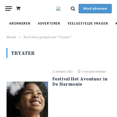
Word abonnee
Shopping
Cart
ABONNEREN
ADVERTEREN
VEELGESTELDE VRAGEN
Home
»
Berichten getagd met "Tryater"
TRYATER
11 oktober 2023
2 minuten leestijd
Festival Het Avontuur in
De Harmonie