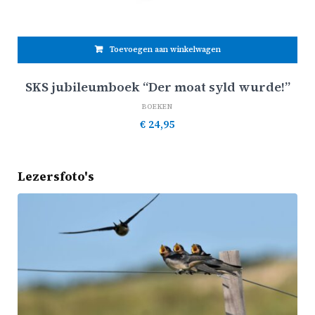
Toevoegen aan winkelwagen
SKS jubileumboek “Der moat syld wurde!”
BOEKEN
€
24,95
Lezersfoto's