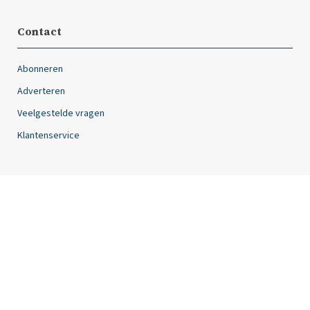
Contact
Abonneren
Adverteren
Veelgestelde vragen
Klantenservice
Over ons
Friesland Post is hét magazine van Friesland, dat twaalf keer per
jaar verschijnt. Iedere editie van het tijdschrift Friesland Post staat
vol met unieke artikelen over de meest uiteenlopende
onderwerpen.
Volg ons op: