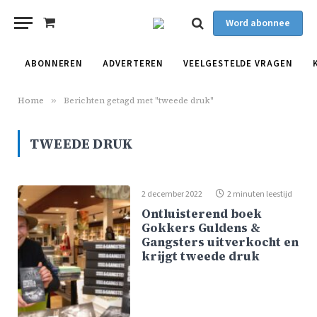
Word abonnee
Shopping
Cart
ABONNEREN
ADVERTEREN
VEELGESTELDE VRAGEN
Home
»
Berichten getagd met "tweede druk"
TWEEDE DRUK
2 december 2022
2 minuten leestijd
Ontluisterend boek
Gokkers Guldens &
Gangsters uitverkocht en
krijgt tweede druk