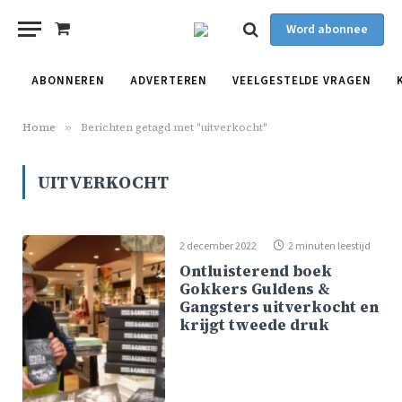
Word abonnee
Shopping
Cart
ABONNEREN
ADVERTEREN
VEELGESTELDE VRAGEN
Home
»
Berichten getagd met "uitverkocht"
UITVERKOCHT
2 december 2022
2 minuten leestijd
Ontluisterend boek
Gokkers Guldens &
Gangsters uitverkocht en
krijgt tweede druk