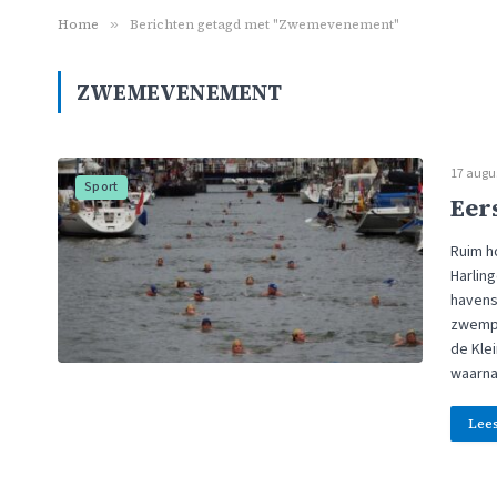
Home
»
Berichten getagd met "Zwemevenement"
ZWEMEVENEMENT
17 augu
Sport
Eer
Ruim h
Harlin
havens
zwempa
de Kle
waarna
Lee