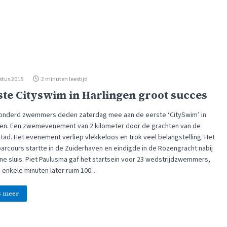
stus 2015
2 minuten leestijd
ste Cityswim in Harlingen groot succes
onderd zwemmers deden zaterdag mee aan de eerste ‘CitySwim’ in
gen. Een zwemevenement van 2 kilometer door de grachten van de
tad. Het evenement verliep vlekkeloos en trok veel belangstelling. Het
rcours startte in de Zuiderhaven en eindigde in de Rozengracht nabij
ine sluis. Piet Paulusma gaf het startsein voor 23 wedstrijdzwemmers,
 enkele minuten later ruim 100…
s meer