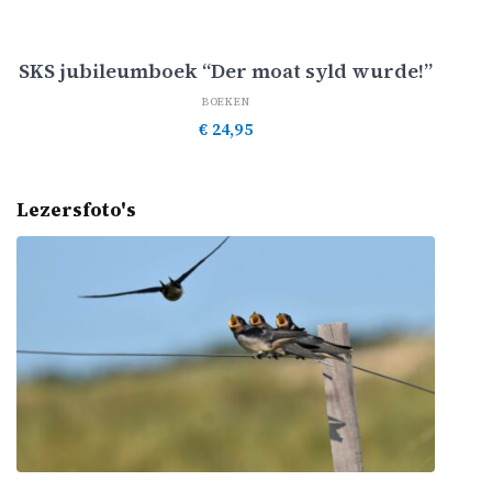
Toevoegen aan winkelwagen
SKS jubileumboek “Der moat syld wurde!”
BOEKEN
€
24,95
Lezersfoto's