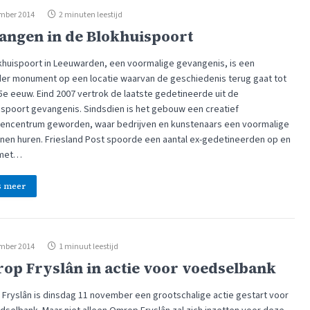
mber 2014
2 minuten leestijd
angen in de Blokhuispoort
khuispoort in Leeuwarden, een voormalige gevangenis, is een
der monument op een locatie waarvan de geschiedenis terug gaat tot
15e eeuw. Eind 2007 vertrok de laatste gedetineerde uit de
ispoort gevangenis. Sindsdien is het gebouw een creatief
vencentrum geworden, waar bedrijven en kunstenaars een voormalige
nnen huren. Friesland Post spoorde een aantal ex-gedetineerden op en
 met…
s meer
mber 2014
1 minuut leestijd
op Fryslân in actie voor voedselbank
Fryslân is dinsdag 11 november een grootschalige actie gestart voor