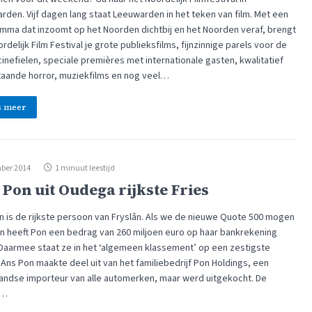
rden. Vijf dagen lang staat Leeuwarden in het teken van film. Met een
mma dat inzoomt op het Noorden dichtbij en het Noorden veraf, brengt
rdelijk Film Festival je grote publieksfilms, fijnzinnige parels voor de
inefielen, speciale premières met internationale gasten, kwalitatief
aande horror, muziekfilms en nog veel…
s meer
ber 2014
1 minuut leestijd
 Pon uit Oudega rijkste Fries
n is de rijkste persoon van Fryslân. Als we de nieuwe Quote 500 mogen
n heeft Pon een bedrag van 260 miljoen euro op haar bankrekening
 Daarmee staat ze in het ‘algemeen klassement’ op een zestigste
 Ans Pon maakte deel uit van het familiebedrijf Pon Holdings, een
andse importeur van alle automerken, maar werd uitgekocht. De
n…