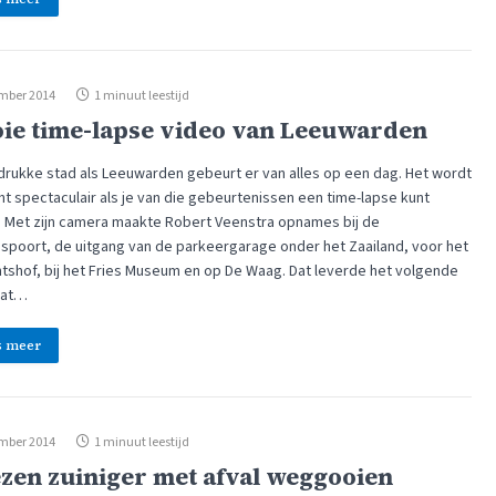
mber 2014
1 minuut leestijd
ie time-lapse video van Leeuwarden
 drukke stad als Leeuwarden gebeurt er van alles op een dag. Het wordt
ht spectaculair als je van die gebeurtenissen een time-lapse kunt
 Met zijn camera maakte Robert Veenstra opnames bij de
ispoort, de uitgang van de parkeergarage onder het Zaailand, voor het
tshof, bij het Fries Museum en op De Waag. Dat leverde het volgende
aat…
s meer
mber 2014
1 minuut leestijd
ezen zuiniger met afval weggooien