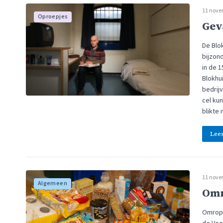
11 nove
Oproepjes
Gev
De Blo
bijzon
in de 
Blokhu
bedrij
cel ku
blikte
Lee
11 nove
Algemeen
Omr
Omrop 