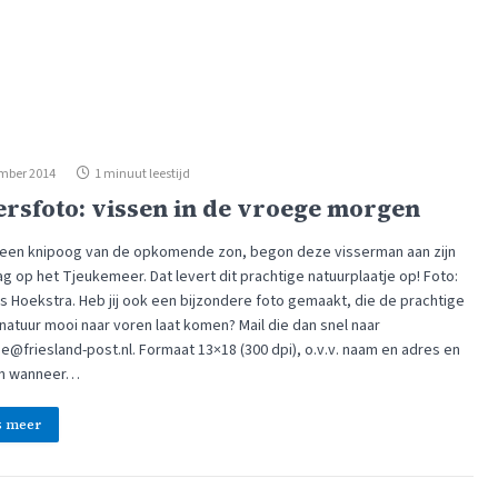
mber 2014
1 minuut leestijd
ersfoto: vissen in de vroege morgen
een knipoog van de opkomende zon, begon deze visserman aan zijn
g op het Tjeukemeer. Dat levert dit prachtige natuurplaatje op! Foto:
 Hoekstra. Heb jij ook een bijzondere foto gemaakt, die de prachtige
natuur mooi naar voren laat komen? Mail die dan snel naar
e@friesland-post.nl. Formaat 13×18 (300 dpi), o.v.v. naam en adres en
en wanneer…
s meer