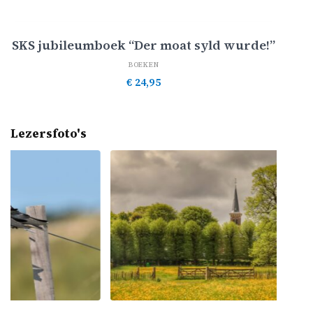
Toevoegen aan winkelwagen
SKS jubileumboek “Der moat syld wurde!”
BOEKEN
€
24,95
Lezersfoto's