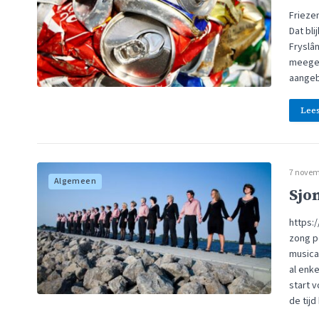
Friezen
Dat bli
Fryslân
meegen
aangeb
Lee
7 novem
Algemeen
Sjon
https:
zong p
musical
al enk
start v
de tij