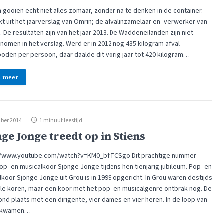
 gooien echt niet alles zomaar, zonder na te denken in de container.
jkt uit het jaarverslag van Omrin; de afvalinzamelaar en -verwerker van
. De resultaten zijn van het jaar 2013. De Waddeneilanden zijn niet
omen in het verslag. Werd er in 2012 nog 435 kilogram afval
oden per persoon, daar daalde dit vorig jaar tot 420 kilogram…
s meer
ber 2014
1 minuut leestijd
ge Jonge treedt op in Stiens
//www.youtube.com/watch?v=KM0_bfTCSgo Dit prachtige nummer
op- en musicalkoor Sjonge Jonge tijdens hen tienjarig jubileum. Pop- en
koor Sjonge Jonge uit Grou is in 1999 opgericht. In Grou waren destijds
ele koren, maar een koor met het pop- en musicalgenre ontbrak nog. De
ond plaats met een dirigente, vier dames en vier heren. In de loop van
d kwamen…