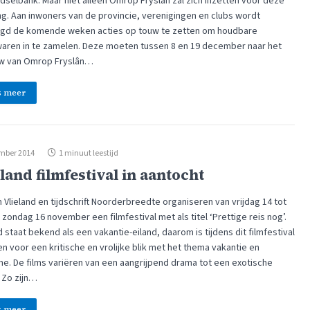
dselbank. Maar niet alleen Omrop Fryslân zal zich inzetten voor deze
ing. Aan inwoners van de provincie, verenigingen en clubs wordt
gd de komende weken acties op touw te zetten om houdbare
aren in te zamelen. Deze moeten tussen 8 en 19 december naar het
w van Omrop Fryslân…
s meer
mber 2014
1 minuut leestijd
land filmfestival in aantocht
Vlieland en tijdschrift Noorderbreedte organiseren van vrijdag 14 tot
zondag 16 november een filmfestival met als titel ‘Prettige reis nog’.
d staat bekend als een vakantie-eiland, daarom is tijdens dit filmfestival
n voor een kritische en vrolijke blik met het thema vakantie en
me. De films variëren van een aangrijpend drama tot een exotische
r. Zo zijn…
s meer