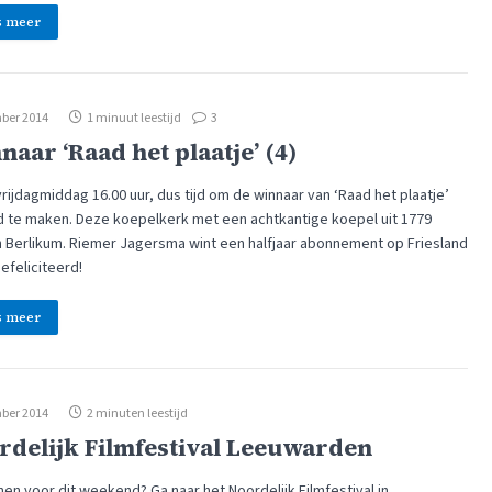
s meer
ber 2014
1 minuut leestijd
3
aar ‘Raad het plaatje’ (4)
vrijdagmiddag 16.00 uur, dus tijd om de winnaar van ‘Raad het plaatje’
 te maken. Deze koepelkerk met een achtkantige koepel uit 1779
in Berlikum. Riemer Jagersma wint een halfjaar abonnement op Friesland
efeliciteerd!
s meer
ber 2014
2 minuten leestijd
rdelijk Filmfestival Leeuwarden
nen voor dit weekend? Ga naar het Noordelijk Filmfestival in