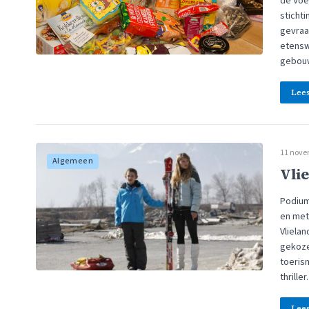
de Voe
sticht
gevraa
etensw
gebou
Lee
11 nove
Algemeen
Vlie
Podium 
en met 
Vlielan
gekoze
toeris
thrille
Lee