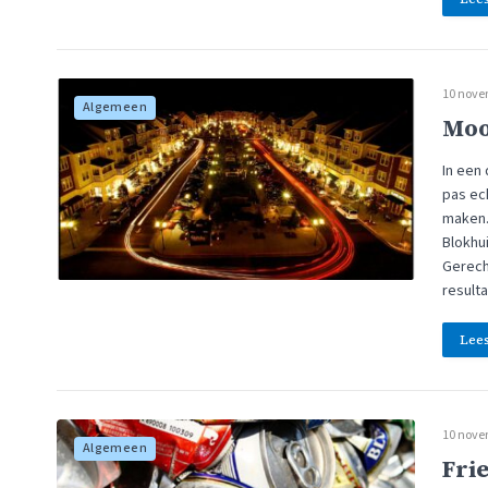
10 nove
Algemeen
Moo
In een
pas ec
maken.
Blokhu
Gerech
result
Lee
10 nove
Algemeen
Fri