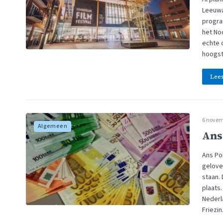
Leeuwa
progra
het Noo
echte c
hoogst
Lee
6 novem
Algemeen
Ans
Ans Po
gelove
staan.
plaats.
Nederl
Friezi