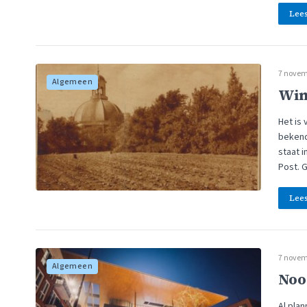
Lee
7 novem
Algemeen
Winn
Het is 
bekend
staat 
Post. G
Lee
7 novem
Algemeen
Noo
Al plan