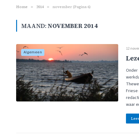
Home
»
2014
»
november (Pagina 6)
MAAND:
NOVEMBER 2014
12 nove
Algemeen
Lez
Onder 
werkda
Thewes
Friese 
redacti
waar 
Lee