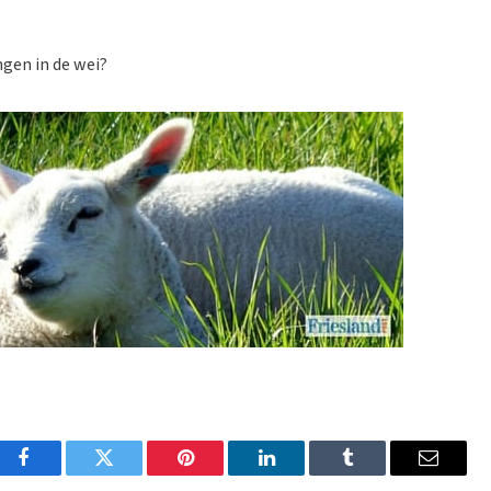
ngen in de wei?
Facebook
Twitter
Pinterest
LinkedIn
Tumblr
Email