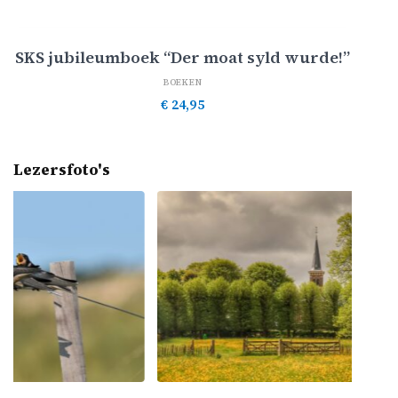
Toevoegen aan winkelwagen
SKS jubileumboek “Der moat syld wurde!”
BOEKEN
€
24,95
Lezersfoto's