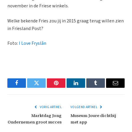
november in de Friese winkels.
Welke bekende Fries zou jij in 2015 graag terug willen zien
in Friesland Post?
Foto:
I Love Fryslân
Facebook
Twitter
Pinterest
LinkedIn
Tumblr
Email
VORIG ARTIKEL
VOLGEND ARTIKEL
Marktdag Jong
Museum Joure dichtbij
Ondernemen groot succes
met app