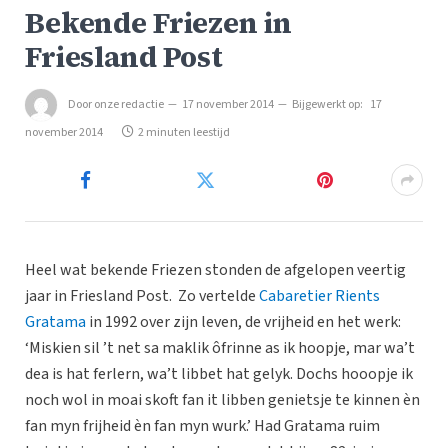
Bekende Friezen in
Friesland Post
Door
onze redactie
17 november 2014
Bijgewerkt op:
17
november 2014
2 minuten leestijd
Heel wat bekende Friezen stonden de afgelopen veertig
jaar in Friesland Post. Zo vertelde
Cabaretier Rients
Gratama
in 1992 over zijn leven, de vrijheid en het werk:
‘Miskien sil ’t net sa maklik ôfrinne as ik hoopje, mar wa’t
dea is hat ferlern, wa’t libbet hat gelyk. Dochs hooopje ik
noch wol in moai skoft fan it libben genietsje te kinnen èn
fan myn frijheid èn fan myn wurk.’ Had Gratama ruim