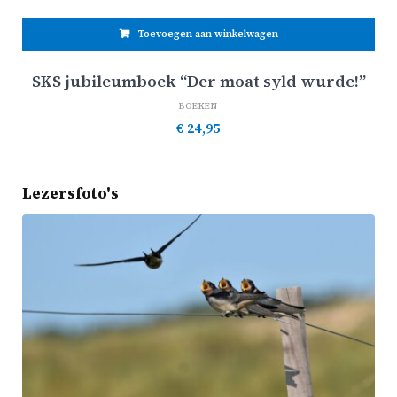
Toevoegen aan winkelwagen
SKS jubileumboek “Der moat syld wurde!”
BOEKEN
€
24,95
Lezersfoto's