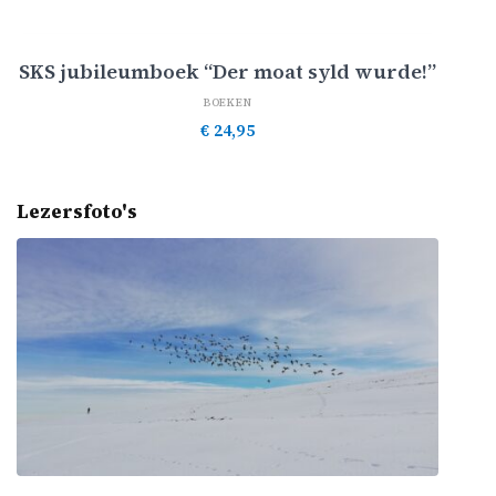
Toevoegen aan winkelwagen
SKS jubileumboek “Der moat syld wurde!”
BOEKEN
€
24,95
Lezersfoto's