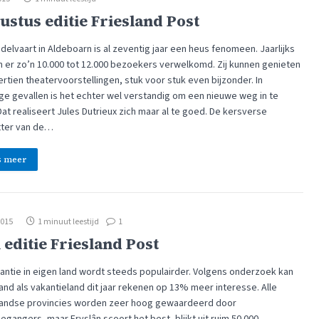
ustus editie Friesland Post
elvaart in Aldeboarn is al zeventig jaar een heus fenomeen. Jaarlijks
 er zo’n 10.000 tot 12.000 bezoekers verwelkomd. Zij kunnen genieten
rtien theatervoorstellingen, stuk voor stuk even bijzonder. In
e gevallen is het echter wel verstandig om een nieuwe weg in te
Dat realiseert Jules Dutrieux zich maar al te goed. De kersverse
tter van de…
s meer
2015
1 minuut leestijd
1
 editie Friesland Post
antie in eigen land wordt steeds populairder. Volgens onderzoek kan
and als vakantieland dit jaar rekenen op 13% meer interesse. Alle
andse provincies worden zeer hoog gewaardeerd door
egangers, maar Fryslân scoort het best, blijkt uit ruim 50.000