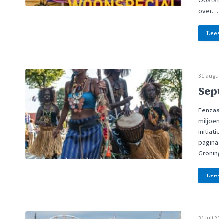
Oostst
over…
Lee
31 augu
Sep
Eenzaa
miljoe
initiat
pagina
Groning
Lee
31 juli 2