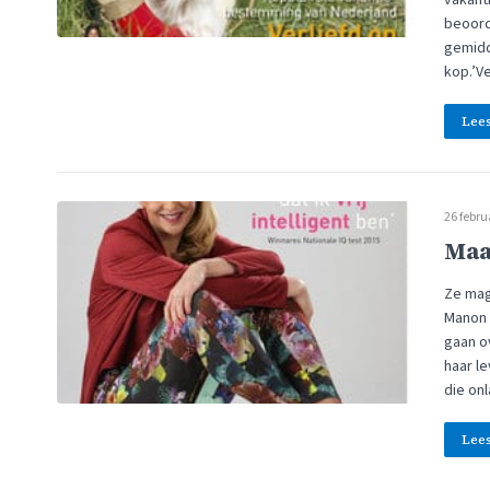
beoord
gemidd
kop.’V
Lee
26 febru
Maa
Ze mag
Manon 
gaan o
haar le
die onl
Lee