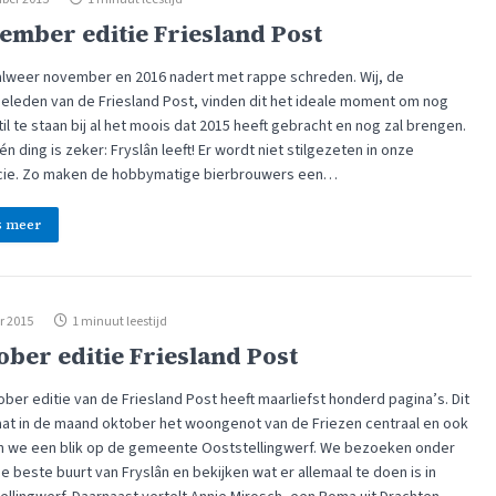
ember editie Friesland Post
 alweer november en 2016 nadert met rappe schreden. Wij, de
ieleden van de Friesland Post, vinden dit het ideale moment om nog
il te staan bij al het moois dat 2015 heeft gebracht en nog zal brengen.
n ding is zeker: Fryslân leeft! Er wordt niet stilgezeten in onze
cie. Zo maken de hobbymatige bierbrouwers een…
s meer
r 2015
1 minuut leestijd
ober editie Friesland Post
ber editie van de Friesland Post heeft maarliefst honderd pagina’s. Dit
taat in de maand oktober het woongenot van de Friezen centraal en ook
 we een blik op de gemeente Ooststellingwerf. We bezoeken onder
 beste buurt van Fryslân en bekijken wat er allemaal te doen is in