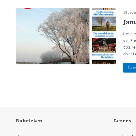
18 dece
Jan
Het nie
van Fr
tips, 
alvast
Lee
Rubrieken
Lezers