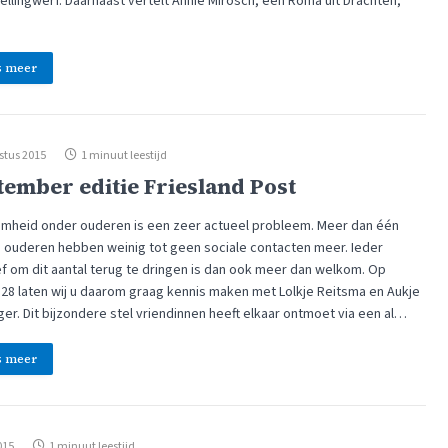
ellingwerf. Daarnaast vertelt Annie Mirosch, een Roma uit Drachten,
s meer
stus 2015
1 minuut leestijd
tember editie Friesland Post
mheid onder ouderen is een zeer actueel probleem. Meer dan één
n ouderen hebben weinig tot geen sociale contacten meer. Ieder
ief om dit aantal terug te dringen is dan ook meer dan welkom. Op
 28 laten wij u daarom graag kennis maken met Lolkje Reitsma en Aukje
er. Dit bijzondere stel vriendinnen heeft elkaar ontmoet via een al…
s meer
015
1 minuut leestijd