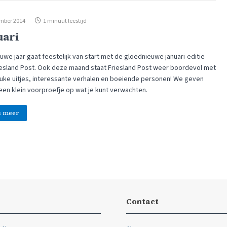
mber 2014
1 minuut leestijd
uari
uwe jaar gaat feestelijk van start met de gloednieuwe januari-editie
iesland Post. Ook deze maand staat Friesland Post weer boordevol met
leuke uitjes, interessante verhalen en boeiende personen! We geven
 een klein voorproefje op wat je kunt verwachten.
s meer
Contact