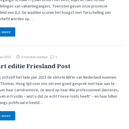
elingen van vakantiegangers. Toeristen geven onze provincie
eld een 8,5. De wadden scoren het hoogst met Terschelling aan
erliefd worden op…
s meer
ari 2015
2 minuten leestijd
1
rt editie Friesland Post
 zichzelf het hele jaar 2015 de slimste BN’er van Nederland noemen:
Thomas. Hoog tijd voor ons om een goed gesprek met haar aan te
ver haar carrièremove, ze werd op haar 46e professioneel danseres,
ven in Fryslân – wist u dat ze echt Friese roots heeft? – en haar billen
angs potificaal in beeld…
s meer