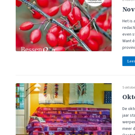
Nov
Het is
redact
even st
Want éé
provin
Lee
5 oktobe
Okt
De okto
jaar s
werpen
meer de