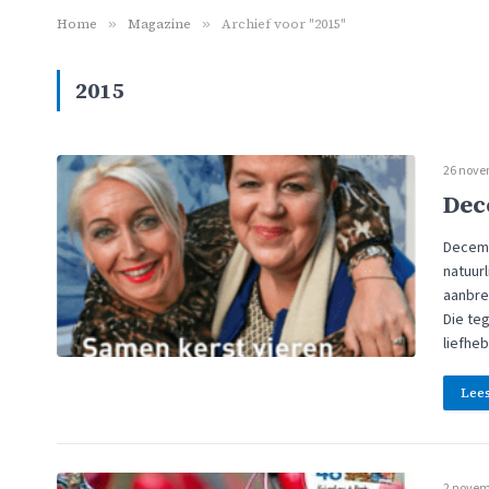
Home
»
Magazine
»
Archief voor "2015"
2015
26 nove
Dec
Decemb
natuur
aanbrek
Die teg
liefhe
Lee
2 novem