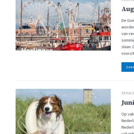
Aug
De Gond
worden
van vee
sommig
slaan. 
voorzi
Lee
29 mei 
Juni
Op vak
Nederl
Nederl
vakanti