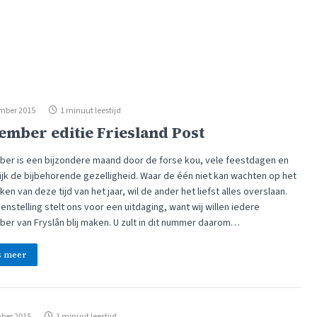
mber 2015
1 minuut leestijd
ember editie Friesland Post
er is een bijzondere maand door de forse kou, vele feestdagen en
lijk de bijbehorende gezelligheid. Waar de één niet kan wachten op het
en van deze tijd van het jaar, wil de ander het liefst alles overslaan.
enstelling stelt ons voor een uitdaging, want wij willen iedere
bber van Fryslân blij maken. U zult in dit nummer daarom…
s meer
ber 2015
1 minuut leestijd