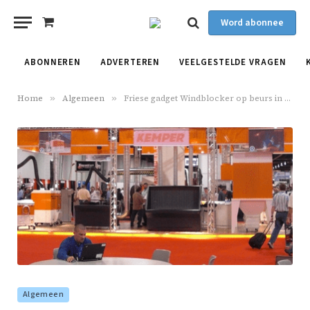
Word abonnee
Shopping
Cart
ABONNEREN
ADVERTEREN
VEELGESTELDE VRAGEN
Home
»
Algemeen
»
Friese gadget Windblocker op beurs in Las Vegas
Algemeen