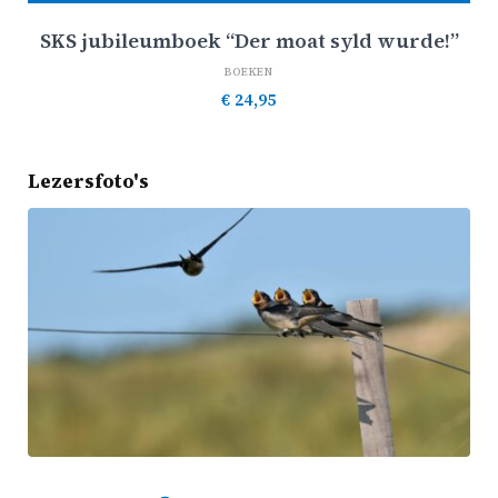
SKS jubileumboek “Der moat syld wurde!”
BOEKEN
€
24,95
Lezersfoto's