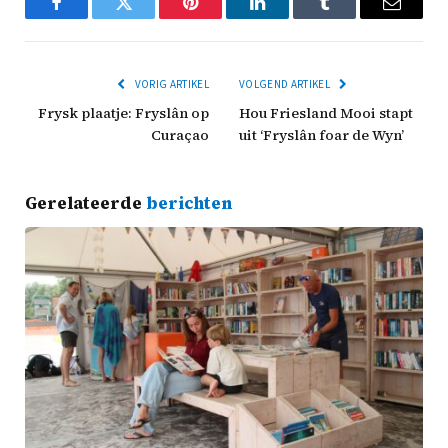
Facebook
Twitter
Pinterest
LinkedIn
Tumblr
Email
VORIG ARTIKEL
VOLGEND ARTIKEL
Frysk plaatje: Fryslân op
Hou Friesland Mooi stapt
Curaçao
uit ‘Fryslân foar de Wyn’
Gerelateerde
berichten