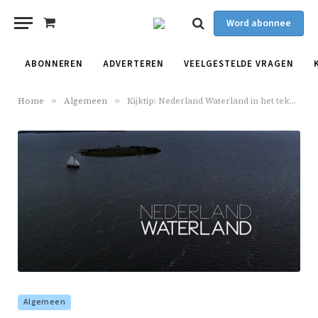
Word abonnee
Shopping
Cart
ABONNEREN
ADVERTEREN
VEELGESTELDE VRAGEN
Home
»
Algemeen
»
Kijktip: Nederland Waterland in het teken van de Friese wateren
Algemeen