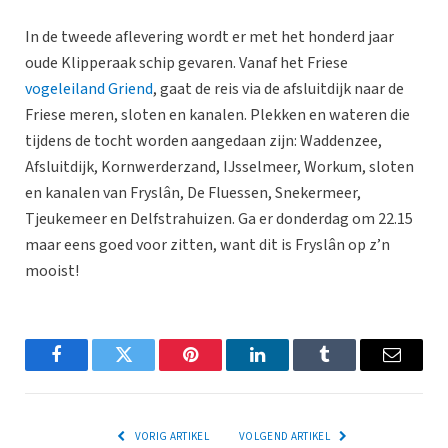
In de tweede aflevering wordt er met het honderd jaar
oude Klipperaak schip gevaren. Vanaf het Friese
vogeleiland Griend
, gaat de reis via de afsluitdijk naar de
Friese meren, sloten en kanalen. Plekken en wateren die
tijdens de tocht worden aangedaan zijn: Waddenzee,
Afsluitdijk, Kornwerderzand, IJsselmeer, Workum, sloten
en kanalen van Fryslân, De Fluessen, Snekermeer,
Tjeukemeer en Delfstrahuizen. Ga er donderdag om 22.15
maar eens goed voor zitten, want dit is Fryslân op z’n
mooist!
Facebook
Twitter
Pinterest
LinkedIn
Tumblr
Email
VORIG ARTIKEL
VOLGEND ARTIKEL