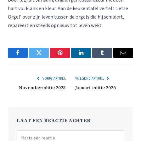
Boer (82) uit Jirnsum, draaiorgelrestaurateur met een
hart vol klank en kleur. Aan de keukentafel vertelt ‘Jetse
Orgel’ over zijn leven tussen de orgels die hij schildert,
repareert en steeds opnieuw tot leven wekt.
Facebook
Twitter
Pinterest
LinkedIn
Tumblr
Email
VORIG ARTIKEL
VOLGEND ARTIKEL
Novembereditie 2025
Januari-editie 2026
LAAT EEN REACTIE ACHTER