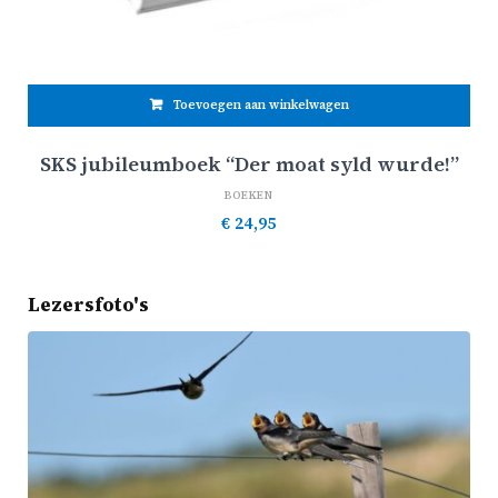
Toevoegen aan winkelwagen
SKS jubileumboek “Der moat syld wurde!”
BOEKEN
€
24,95
Lezersfoto's