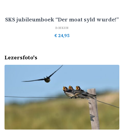
Toevoegen aan winkelwagen
SKS jubileumboek “Der moat syld wurde!”
BOEKEN
€
24,95
Lezersfoto's