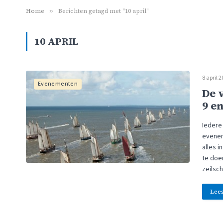
Home
»
Berichten getagd met "10 april"
10 APRIL
8 april 
Evenementen
De 
9 en
Iedere 
eveneme
alles i
te doen
zeilsc
Lee