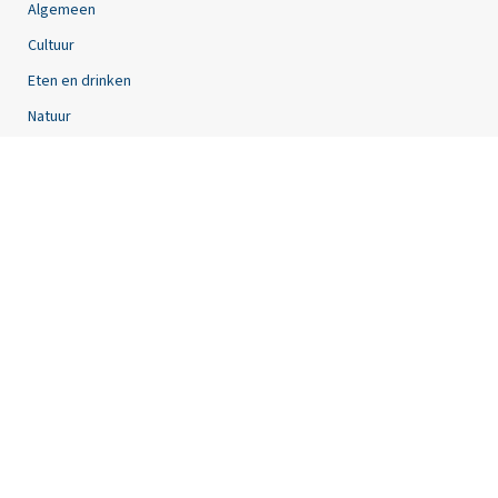
Algemeen
Cultuur
Eten en drinken
Natuur
Lezers
Tip de redactie
Lezerfoto’s insturen
Oplossingen puzzels insturen
Oplossingen puzzels controleren
Contact