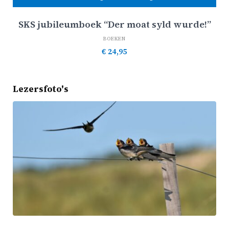
SKS jubileumboek “Der moat syld wurde!”
BOEKEN
€
24,95
Lezersfoto's