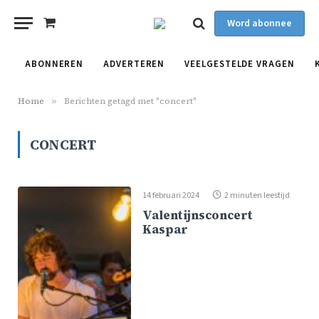
Word abonnee
Shopping
Cart
ABONNEREN
ADVERTEREN
VEELGESTELDE VRAGEN
Home
»
Berichten getagd met "concert"
CONCERT
14 februari 2024
2 minuten leestijd
Valentijnsconcert
Kaspar