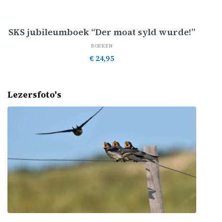
Toevoegen aan winkelwagen
SKS jubileumboek “Der moat syld wurde!”
BOEKEN
€
24,95
Lezersfoto's