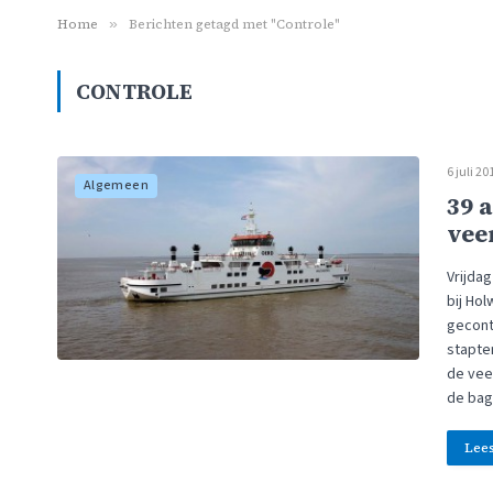
Home
»
Berichten getagd met "Controle"
CONTROLE
6 juli 20
Algemeen
39 
vee
Vrijda
bij Ho
gecont
stapten
de vee
de ba
Lee