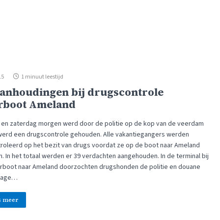
15
1 minuut leestijd
aanhoudingen bij drugscontrole
rboot Ameland
g en zaterdag morgen werd door de politie op de kop van de veerdam
lwerd een drugscontrole gehouden. Alle vakantiegangers werden
roleerd op het bezit van drugs voordat ze op de boot naar Ameland
. In het totaal werden er 39 verdachten aangehouden. In de terminal bij
rboot naar Ameland doorzochten drugshonden de politie en douane
gage…
s meer