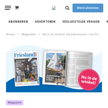
Word abonnee
Shopping
Cart
ABONNEREN
ADVERTEREN
VEELGESTELDE VRAGEN
Home
»
Magazine
»
Nu in de winkel: het julinummer van Friesland Post
Magazine