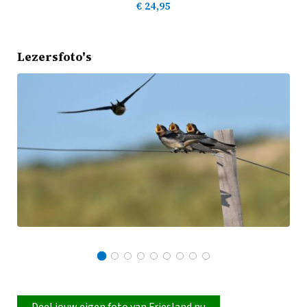
€
24,95
Lezersfoto's
Deel jouw eigen foto van Friesland nu