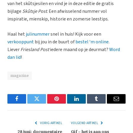
van het skûtsjesilen en vind je in deze editie de gratis
bijlage
Skûtsje Post
. Een afwisselend nummer vol
inspiratie, mienskip, historie en zomerse leestips.
Haal het
julinummer
snel in huis! Kijk voor een
verkooppunt
bij jou in de buurt of
bestel ‘m online
.
Liever
Friesland Post
iedere maand op je deurmat?
Word
dan lid
!
magazine
Facebook
Twitter
Pinterest
LinkedIn
Tumblr
Email
VORIG ARTIKEL
VOLGEND ARTIKEL
28 juni: documentaire
Gif – het is aan ons