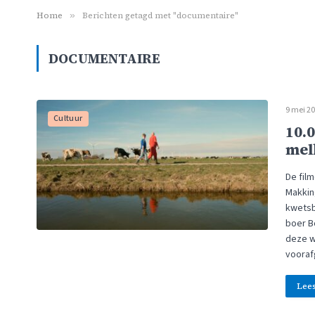
Home
»
Berichten getagd met "documentaire"
DOCUMENTAIRE
9 mei 2
Cultuur
10.
mel
De fil
Makkin
kwetsba
boer B
deze w
vooraf
Lee