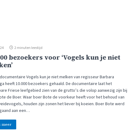
024
2 minuten leestijd
000 bezoekers voor ‘Vogels kun je niet
ken’
mdocumentaire Vogels kun je niet melken van regisseur Barbara
ga heeft 10.000 bezoekers gehaald. De documentaire laat het
re Friese leefgebied zien van de grutto’s die volop aanwezig zijn bij
ote de Boer. Waar boer Bote de voorkeur heeft voor het behoud van
eidevogels, houden zijn zonen het liever bij koeien. Boer Bote werd
gaand aan een…
s meer