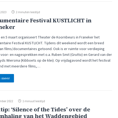
 2023
2 minuten leestijd
umentaire Festival KUSTLICHT in
neker
4 en 5 maart organiseert Theater de Koornbeurs in Franeker het
ntaire Festival KUSTLICHT. Tijdens dit weekend wordt een breed
aan films/documentaires getoond. Ook is er ruimte voor verdieping
s voor- en nagesprekken met o.a. Ruben Smit (Grutto) en Gerard van der
yds Wiersma (Kibboets op de klei). Op vrijdagavond wordt het festival
d met meerdere films,…
s meer
mber 2022
1 minuut leestijd
tip: ‘Silence of the Tides’ over de
mhaling van het Waddengebied