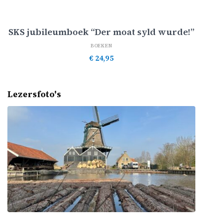
Toevoegen aan winkelwagen
SKS jubileumboek “Der moat syld wurde!”
BOEKEN
€
24,95
Lezersfoto's