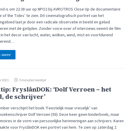
nd is om 22:38 uur op NPO2 bij AVROTROS Close Up de documentaire
e of the Tides’ te zien. Dit cinematografisch portret van het
gebied laat je door een radicale observatie in beeld en geluid
ren met de getijden. Zonder voice-over of interviews neemt de film
in het decor van lucht, water, wolken, wind, mist en voortdurend
derend…
s meer
r 2021
3 minuten leestijd
tip: FryslânDOK: ‘Dolf Verroen – het
, de schrijver’
mber verschijnt het boek ‘Feestelijk maar vreselijk’ van
boekenschrijver Dolf Verroen (93). Deze keer geen kinderboek, maar
emoires in de vorm van persoonlijke herinneringen aan schrijvers. Karen
aakte voor FryslânDOK een portret van hem. Te zien op zaterdag 2