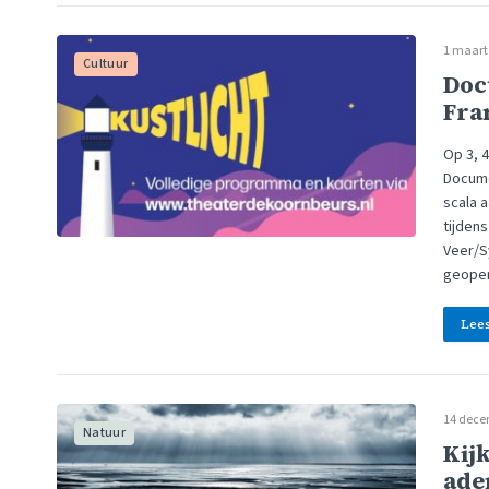
1 maart
Cultuur
Doc
Fra
Op 3, 
Docume
scala 
tijden
Veer/S
geopen
Lee
14 dece
Natuur
Kijk
ade