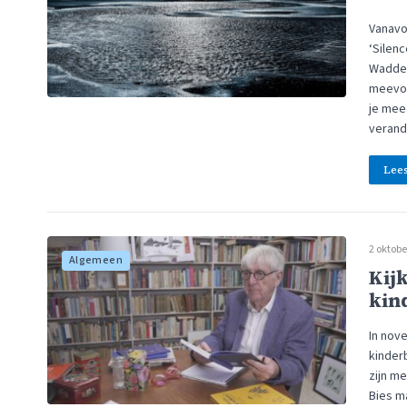
Vanavo
‘Silenc
Wadden
meevoe
je mee 
veran
Lee
2 oktobe
Algemeen
Kijk
kind
In nove
kinder
zijn m
Bies m