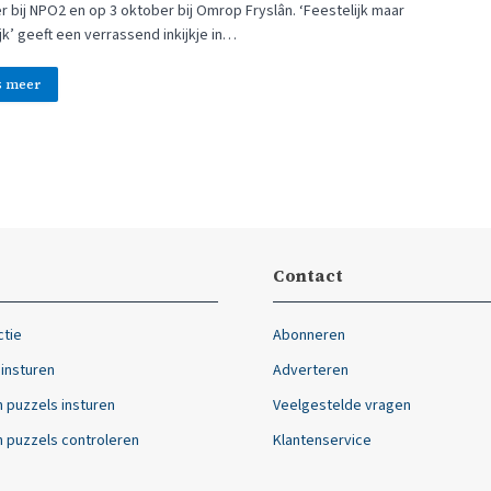
r bij NPO2 en op 3 oktober bij Omrop Fryslân. ‘Feestelijk maar
jk’ geeft een verrassend inkijkje in…
s meer
Contact
ctie
Abonneren
 insturen
Adverteren
 puzzels insturen
Veelgestelde vragen
 puzzels controleren
Klantenservice