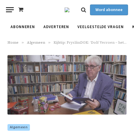
Word abonnee
Shopping
Cart
ABONNEREN
ADVERTEREN
VEELGESTELDE VRAGEN
Home
»
Algemeen
»
Kijktip: FryslânDOK: ‘Dolf Verroen – het kind, de schrijver’
Algemeen