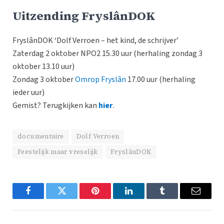
Uitzending FryslânDOK
FryslânDOK ‘Dolf Verroen – het kind, de schrijver’
Zaterdag 2 oktober NPO2 15.30 uur (herhaling zondag 3
oktober 13.10 uur)
Zondag 3 oktober
Omrop Fryslân
17.00 uur (herhaling
ieder uur)
Gemist? Terugkijken kan
hier
.
documentaire
Dolf Verroen
Feestelijk maar vreselijk
FryslânDOK
Facebook
Twitter
Pinterest
LinkedIn
Tumblr
Email