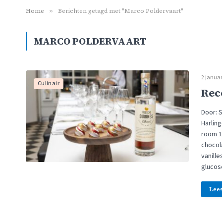
Home
»
Berichten getagd met "Marco Poldervaart"
MARCO POLDERVAART
2 januar
Culinair
Rec
Door: 
Harling
room 1
chocol
vanill
gluco
Lee