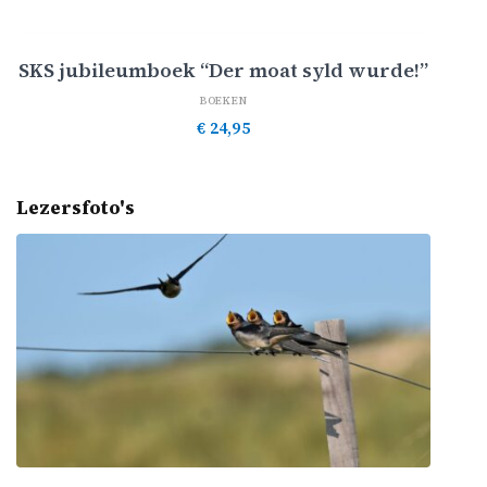
Toevoegen aan winkelwagen
SKS jubileumboek “Der moat syld wurde!”
BOEKEN
€
24,95
Lezersfoto's