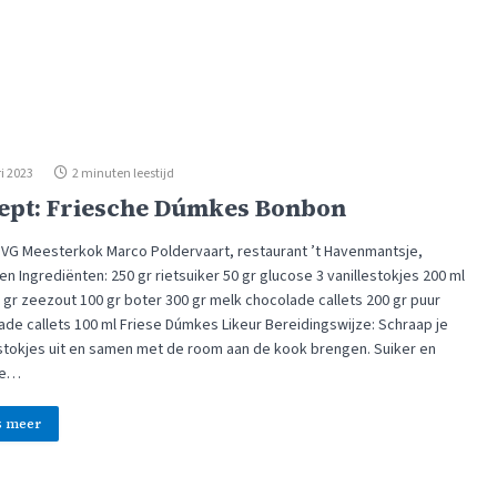
i 2023
2 minuten leestijd
ept: Friesche Dúmkes Bonbon
SVG Meesterkok Marco Poldervaart, restaurant ’t Havenmantsje,
en Ingrediënten: 250 gr rietsuiker 50 gr glucose 3 vanillestokjes 200 ml
 gr zeezout 100 gr boter 300 gr melk chocolade callets 200 gr puur
ade callets 100 ml Friese Dúmkes Likeur Bereidingswijze: Schraap je
estokjes uit en samen met de room aan de kook brengen. Suiker en
se…
s meer