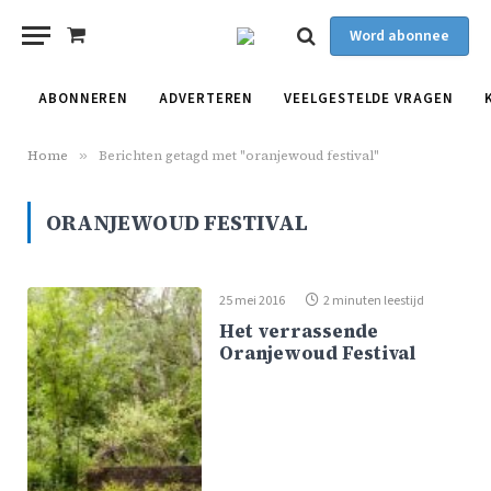
Word abonnee
Shopping
Cart
ABONNEREN
ADVERTEREN
VEELGESTELDE VRAGEN
Home
»
Berichten getagd met "oranjewoud festival"
ORANJEWOUD FESTIVAL
25 mei 2016
2 minuten leestijd
Het verrassende
Oranjewoud Festival