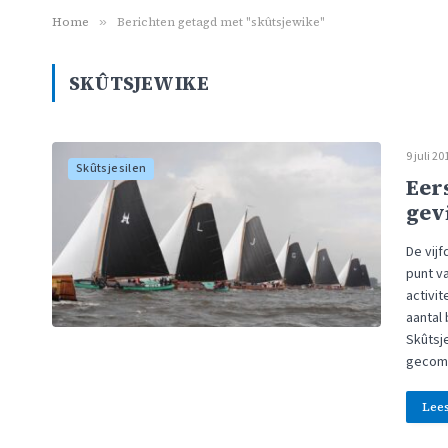
Home
»
Berichten getagd met "skûtsjewike"
SKÛTSJEWIKE
9 juli 20
Skûtsjesilen
Eer
gev
De vij
punt va
activi
aantal
Skûtsje
gecom
Lee