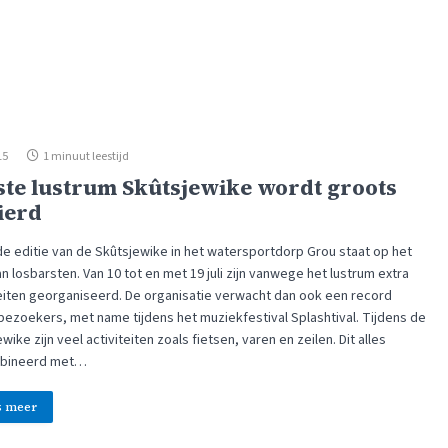
15
1 minuut leestijd
ste lustrum Skûtsjewike wordt groots
ierd
fde editie van de Skûtsjewike in het watersportdorp Grou staat op het
n losbarsten. Van 10 tot en met 19 juli zijn vanwege het lustrum extra
teiten georganiseerd. De organisatie verwacht dan ook een record
 bezoekers, met name tijdens het muziekfestival Splashtival. Tijdens de
wike zijn veel activiteiten zoals fietsen, varen en zeilen. Dit alles
bineerd met…
s meer