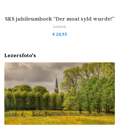
Toevoegen aan winkelwagen
SKS jubileumboek “Der moat syld wurde!”
BOEKEN
€
24,95
Lezersfoto's