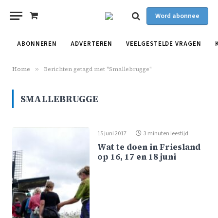
Word abonnee
Shopping
Cart
ABONNEREN
ADVERTEREN
VEELGESTELDE VRAGEN
Home
»
Berichten getagd met "Smallebrugge"
SMALLEBRUGGE
15 juni 2017
3 minuten leestijd
Wat te doen in Friesland
op 16, 17 en 18 juni