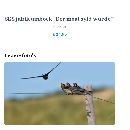
Toevoegen aan winkelwagen
SKS jubileumboek “Der moat syld wurde!”
BOEKEN
€
24,95
Lezersfoto's