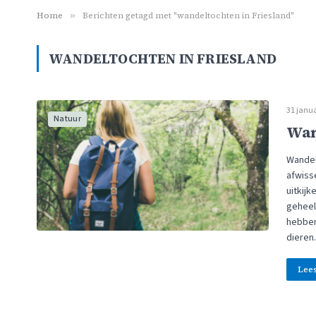
Home
»
Berichten getagd met "wandeltochten in Friesland"
WANDELTOCHTEN IN FRIESLAND
31 janua
Natuur
Wan
Wandele
afwiss
uitkijk
geheel 
hebben
dieren
Lee