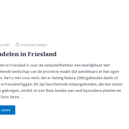
ri 2017
3 minuten leestijd
delen in Friesland
n in Friesland is voor de natuurliefhebber een heerlijkheid. Het
elende landschap van de provincie maakt dat wandelaars er hun ogen
en. Het is niet voor niets dat er twintig Natura 2000-gebieden deels of
in Friesland liggen. Dit zijn beschermde natuurgebieden, die hun status
 gekregen, omdat ze een thuis bieden aan veel bijzondere planten en
. Door deze…
s meer