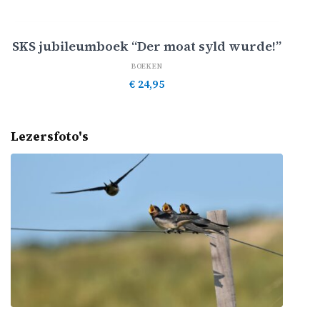
Toevoegen aan winkelwagen
SKS jubileumboek “Der moat syld wurde!”
BOEKEN
€
24,95
Lezersfoto's