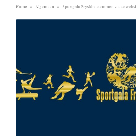
Home
»
Algemeen
»
Sportgala Fryslân: stemmen via de websi