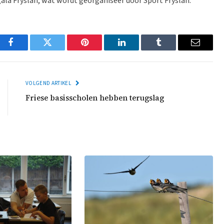
gala Fryslân, wat wordt georganiseer door Sport Fryslân.
Facebook
Twitter
Pinterest
LinkedIn
Tumblr
Email
VOLGEND ARTIKEL
Friese basisscholen hebben terugslag