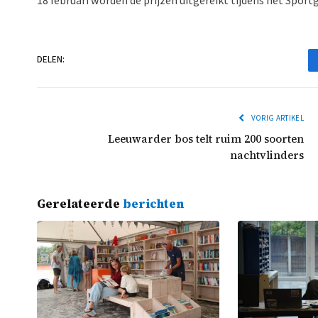
18 februari worden de prijzen uitgereikt tijdens het Sport
DELEN:
VORIG ARTIKEL
Leeuwarder bos telt ruim 200 soorten
nachtvlinders
Gerelateerde
berichten