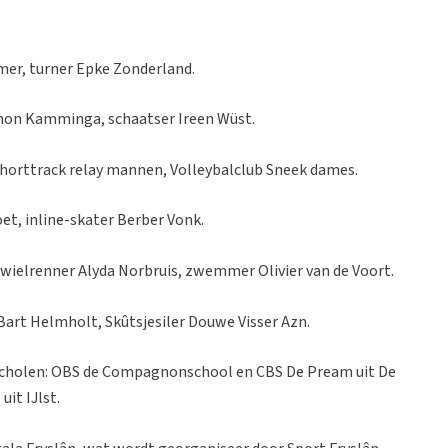
mer, turner Epke Zonderland.
non Kamminga, schaatser Ireen Wüst.
orttrack relay mannen, Volleybalclub Sneek dames.
et, inline-skater Berber Vonk.
, wielrenner Alyda Norbruis, zwemmer Olivier van de Voort.
 Bart Helmholt, Skûtsjesiler Douwe Visser Azn.
cholen: OBS de Compagnonschool en CBS De Pream uit De
it IJlst.