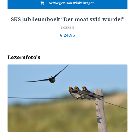
Toevoegen aan winkelwagen
SKS jubileumboek “Der moat syld wurde!”
BOEKEN
€
24,95
Lezersfoto's