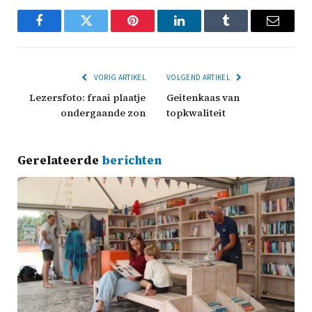
Facebook
Twitter
Pinterest
LinkedIn
Tumblr
Email
VORIG ARTIKEL
VOLGEND ARTIKEL
Lezersfoto: fraai plaatje
Geitenkaas van
ondergaande zon
topkwaliteit
Gerelateerde
berichten