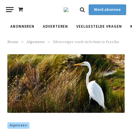
Word abonnee
Shopping
Cart
ABONNEREN
ADVERTEREN
VEELGESTELDE VRAGEN
Home
»
Algemeen
»
Zilverreiger voelt zich thuis in Fryslân
Algemeen