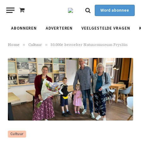
Word abonnee
Shopping
Cart
ABONNEREN
ADVERTEREN
VEELGESTELDE VRAGEN
Home
»
Cultuur
»
50.000e bezoeker Natuurmuseum Fryslân
Cultuur