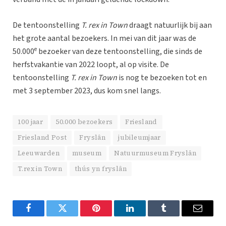
De tentoonstelling
T. rex in Town
draagt natuurlijk bij aan
het grote aantal bezoekers. In mei van dit jaar was de
e
50.000
bezoeker van deze tentoonstelling, die sinds de
herfstvakantie van 2022 loopt, al op visite. De
tentoonstelling
T. rex in Town
is nog te bezoeken tot en
met 3 september 2023, dus kom snel langs.
100 jaar
50.000 bezoekers
Friesland
Friesland Post
Fryslân
jubileumjaar
Leeuwarden
museum
Natuurmuseum Fryslân
T.rex in Town
thús yn fryslân
Facebook
Twitter
Pinterest
LinkedIn
Tumblr
Email