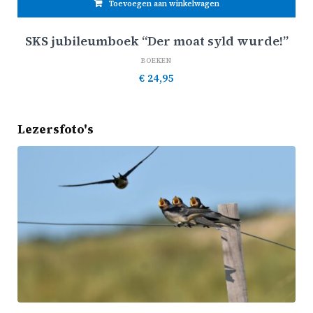
Toevoegen aan winkelwagen
SKS jubileumboek “Der moat syld wurde!”
BOEKEN
€
24,95
Lezersfoto's