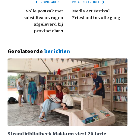
VORIG ARTIKEL
VOLGEND ARTIKEL
Volle postzak met
Media Art Festival
subsidieaanvragen
Friesland in volle gang
afgeleverd bij
provinciehuis
Gerelateerde
berichten
Strandbibliotheek Makkum viert 20-jarig