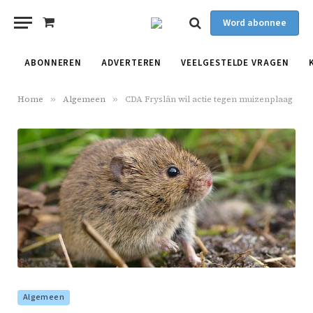
Word abonnee
Shopping
Cart
ABONNEREN
ADVERTEREN
VEELGESTELDE VRAGEN
Home
»
Algemeen
»
CDA Fryslân wil actie tegen muizenplaag
Algemeen