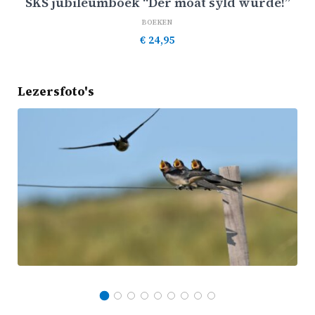
SKS jubileumboek “Der moat syld wurde!”
BOEKEN
€
24,95
Lezersfoto's