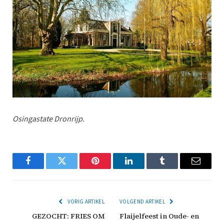
Osingastate Dronrijp.
Facebook
Twitter
Pinterest
LinkedIn
Tumblr
Email
VORIG ARTIKEL
VOLGEND ARTIKEL
GEZOCHT: FRIES OM
Flaijelfeest in Oude- en