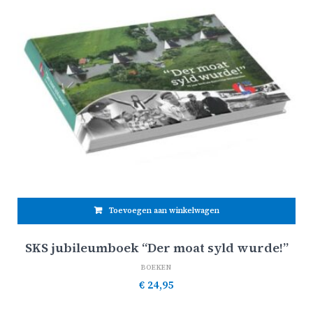
Toevoegen aan winkelwagen
SKS jubileumboek “Der moat syld wurde!”
BOEKEN
€
24,95