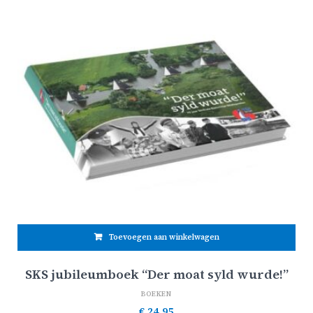
Toevoegen aan winkelwagen
SKS jubileumboek “Der moat syld wurde!”
BOEKEN
€
24,95