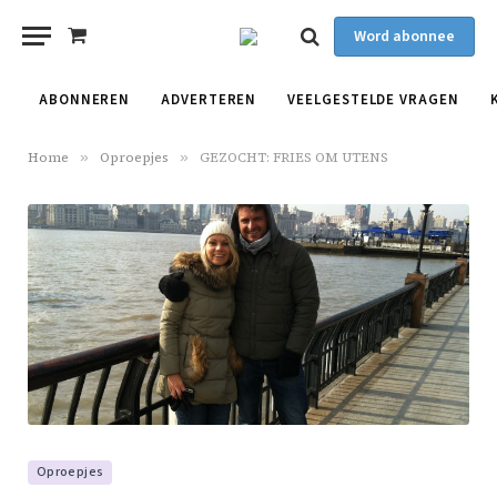
Word abonnee
Shopping
Cart
ABONNEREN
ADVERTEREN
VEELGESTELDE VRAGEN
Home
»
Oproepjes
»
GEZOCHT: FRIES OM UTENS
Oproepjes