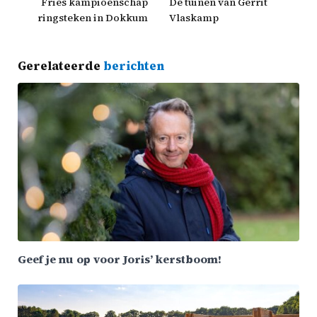
Fries kampioenschap
De tuinen van Gerrit
ringsteken in Dokkum
Vlaskamp
Gerelateerde
berichten
Geef je nu op voor Joris’ kerstboom!