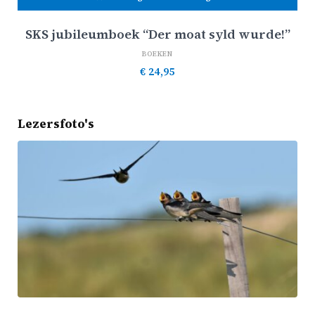
SKS jubileumboek “Der moat syld wurde!”
BOEKEN
€
24,95
Lezersfoto's