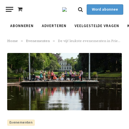
Word abonnee
Shopping
Cart
ABONNEREN
ADVERTEREN
VEELGESTELDE VRAGEN
Home
»
Evenementen
»
De vijf leukste evenementen in Friesland op 4 en 5 juni
Evenementen