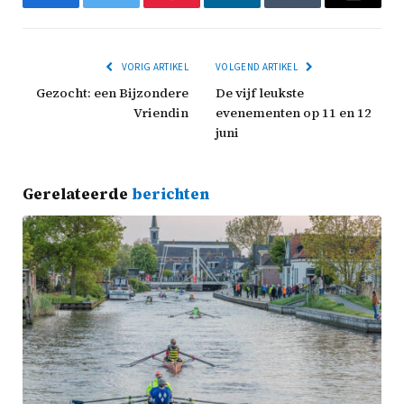
Facebook
Twitter
Pinterest
LinkedIn
Tumblr
Email
VORIG ARTIKEL
VOLGEND ARTIKEL
Gezocht: een Bijzondere
De vijf leukste
Vriendin
evenementen op 11 en 12
juni
Gerelateerde
berichten