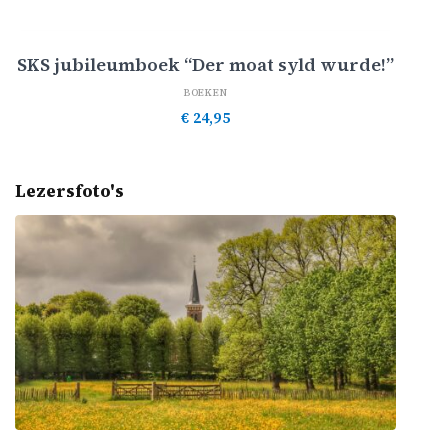
Toevoegen aan winkelwagen
SKS jubileumboek “Der moat syld wurde!”
BOEKEN
€
24,95
Lezersfoto's