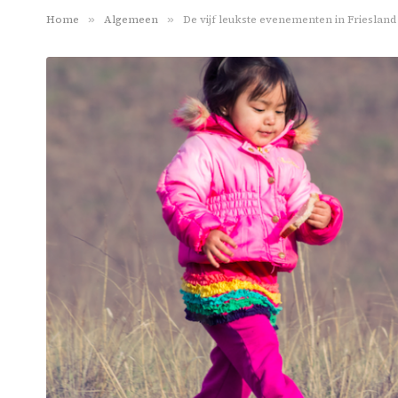
Home
»
Algemeen
»
De vijf leukste evenementen in Frieslan