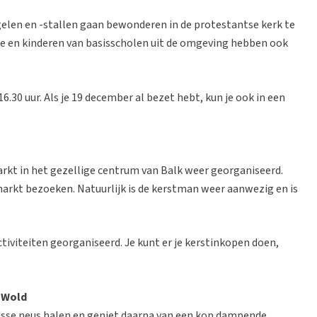
elen en -stallen gaan bewonderen in de protestantse kerk te
e en kinderen van basisscholen uit de omgeving hebben ook
16.30 uur. Als je 19 december al bezet hebt, kun je ook in een
rkt in het gezellige centrum van Balk weer georganiseerd.
e markt bezoeken. Natuurlijk is de kerstman weer aanwezig en is
ctiviteiten georganiseerd. Je kunt er je kerstinkopen doen,
e Wold
isse neus halen en geniet daarna van een kop dampende