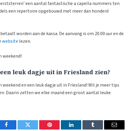
erststerren’ een aantal fantastische a capella nummers ten
iddels een repertoire opgebouwd met meer dan honderd
n betaalt worden aan de kassa. De aanvang is om 20.00 uur en de
de
website
lezen.
jn weekend!
en leuk dagje uit in Friesland zien?
n weekend en een leuk dagje uit in Friesland! Wil je meer tips
en. Daarin zetten we elke maand een groot aantal leuke
Facebook
Twitter
Pinterest
LinkedIn
Tumblr
Email