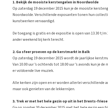
1. Bekijk de mooiste kerstengelen in Noordwolde
Op zaterdag 19 december 2015 kun je de mooiste kersteng
Noordwolde. Verschillende exposanten tonen hun collecti
kunstwerken vervaardigd.
De toegang is gratis en de expositie is open van 13.30 t/m 
ander weekend bij kerk terecht.
2. Ga sfeer proeven op de kerstmarkt in Balk
Op zaterdag 19 december 2015 wordt de jaarlijkse kerstma
Van 10.00 uur ’s ochtends tot 18.00 uur ’s avonds kun je d
er voldoende live muziek.
Alle kerken zijn open en er worden allerlei verschillende a
maar ook genieten van de lekkernijen.
3. Trek er met het hele gezin op uit in het Drents-fries
Ga op zondag 20 december 2015 met het hele gezin een fr