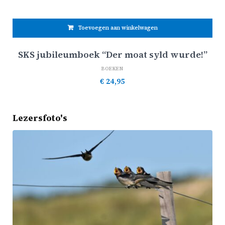
Toevoegen aan winkelwagen
SKS jubileumboek “Der moat syld wurde!”
BOEKEN
€
24,95
Lezersfoto's