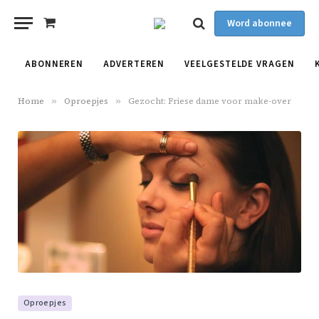
Word abonnee
Shopping
Cart
ABONNEREN
ADVERTEREN
VEELGESTELDE VRAGEN
Home
»
Oproepjes
»
Gezocht: Friese dame voor make-over
Oproepjes