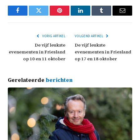
Facebook
Twitter
Pinterest
LinkedIn
Tumblr
Email
VORIG ARTIKEL
VOLGEND ARTIKEL
De vijf leukste
De vijf leukste
evenementen in Friesland
evenementen in Friesland
op 10 en 11 oktober
op 17 en 18 oktober
Gerelateerde
berichten