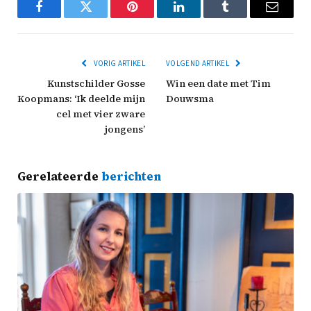
Facebook
Twitter
Pinterest
LinkedIn
Tumblr
Email
VORIG ARTIKEL
VOLGEND ARTIKEL
Kunstschilder Gosse
Win een date met Tim
Koopmans: ‘Ik deelde mijn
Douwsma
cel met vier zware
jongens’
Gerelateerde
berichten