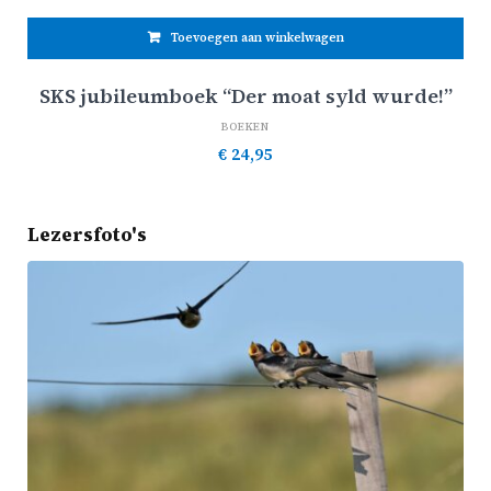
Toevoegen aan winkelwagen
SKS jubileumboek “Der moat syld wurde!”
BOEKEN
€
24,95
Lezersfoto's