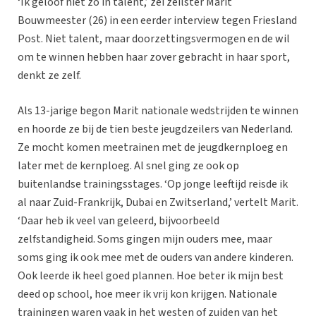
‘Ik geloof niet zo in talent,’ zei zeilster Marit
Bouwmeester (26) in een eerder interview tegen Friesland
Post. Niet talent, maar doorzettingsvermogen en de wil
om te winnen hebben haar zover gebracht in haar sport,
denkt ze zelf.
Als 13-jarige begon Marit nationale wedstrijden te winnen
en hoorde ze bij de tien beste jeugdzeilers van Nederland.
Ze mocht komen meetrainen met de jeugdkernploeg en
later met de kernploeg. Al snel ging ze ook op
buitenlandse trainingsstages. ‘Op jonge leeftijd reisde ik
al naar Zuid-Frankrijk, Dubai en Zwitserland,’ vertelt Marit.
‘Daar heb ik veel van geleerd, bijvoorbeeld
zelfstandigheid. Soms gingen mijn ouders mee, maar
soms ging ik ook mee met de ouders van andere kinderen.
Ook leerde ik heel goed plannen. Hoe beter ik mijn best
deed op school, hoe meer ik vrij kon krijgen. Nationale
trainingen waren vaak in het westen of zuiden van het