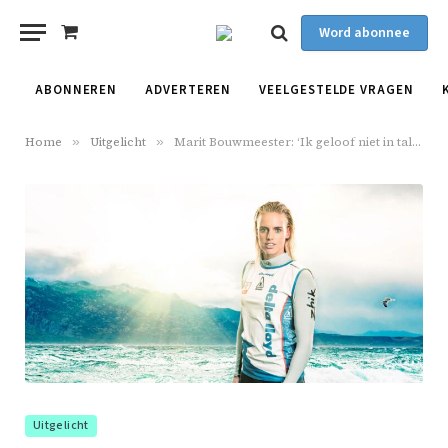
Word abonnee
Shopping
Cart
ABONNEREN
ADVERTEREN
VEELGESTELDE VRAGEN
Home
»
Uitgelicht
»
Marit Bouwmeester: ‘Ik geloof niet in talent’
Uitgelicht