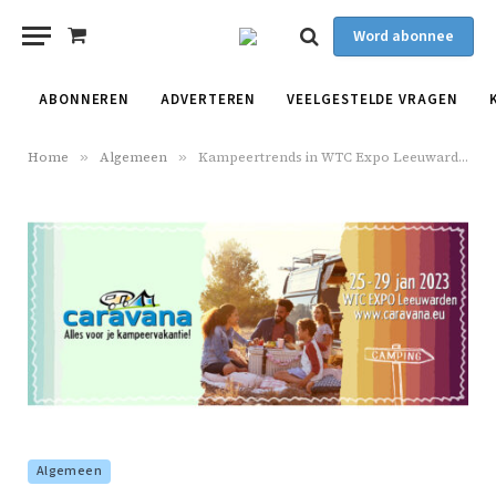
Word abonnee
Shopping
Cart
ABONNEREN
ADVERTEREN
VEELGESTELDE VRAGEN
Home
»
Algemeen
»
Kampeertrends in WTC Expo Leeuwarden
Algemeen