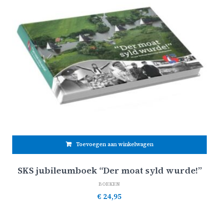
Toevoegen aan winkelwagen
SKS jubileumboek “Der moat syld wurde!”
BOEKEN
€
24,95