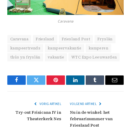
Caravana
Caravana
Friesland
Friesland Post
Fryslân
kampeertrends
kampeervakantie
kamperen
thús yn fryslân
vakantie
WTC Expo Leeuwarden
Facebook
Twitter
Pinterest
LinkedIn
Tumblr
Email
VORIG ARTIKEL
VOLGEND ARTIKEL
Try-out Frisicana IV in
Nu in de winkel: het
Theaterkerk Nes
februarinummer van
Friesland Post